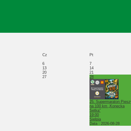
Cz
Pt
6
7
13
14
20
21
27
28
25. Supermaraton Piesz
na 100 km „Konecka
Setka”
19:00
Sielpia
Data :
2026-08-28