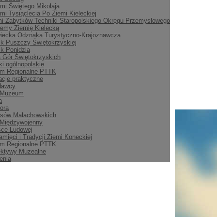
mi Świętego Mikołaja
mi Tysiąclecia Po Ziemi Kieleckiej
i Zabytków Techniki Staropolskiego Okręgu Przemysłowego
emy Ziemię Kielecką
iecka Odznaka Turystyczno-Krajoznawcza
ik Puszczy Świętokrzyskiej
ik Ponidzia
 Gór Świętokrzyskich
i ogólnopolskie
m Regionalne PTTK
acje praktyczne
dawcy
 Muzeum
a
ora
asów Małachowskich
 Międzywojenny
sce Ludowej
amięci i Tradycji Ziemi Koneckiej
m Regionalne PTTK
ektywy Muzealne
enia