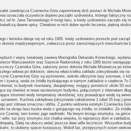
 zalet zawdzięcza Czarnecka Góra zapomnianej dziś postaci dr Michała Misie
enia oznaczała oczywiście dopiero początki uzdrowiska, którego faktyczny ro
icz od hr. Jana Tarnowskiego 4 morgi lasu, a kiedy uzdrowisko zaczęło się r
m świadczą dawne opisy. Chwalono w nich dobre wyniki leczenia, piękną okoli
go i letniska datuje się od roku 1905. kiedy uzdrowisko przeszło pod zarząd
 w okresie międzywojennym, zwłaszcza przez zamożniejszych mieszkańców Łodz
wybuch I wojny światowej zawiera Monografia Dekanatu Koneckiego, wydana w
ierze Warszawskim oraz Gazecie Radomskiej z roku 1905 brzmi następująco: 
 leczniczy Czarneka Góra, założony przez doktora Michała Misiewicza po któr
eszłego wdowa po doktorze, obecna właścicielka zakładu zdecydowała się na 
czne Czarneckiej Góry są wyśmienite, wokoło olbrzymie lasy sosnowe, z któ
em i żywicą, woda ze źródła tryskającego w samym zakładzie o ciepłocie 7o 
internat, to budynek murowany, dwupiętrowy, mogący pomieścić około 50 osó
ąca się również w nowo wzniesionym budynku, połączonym z internatem dług
 dające strumień wody temperatury określonej, rury prowadzące wodę są wewn
 uznaniem. Kuchnia zakładowa (utrzymanie całodzienne 1 rubel 25 kop.) pro
o jest zdrowa smaczna i obfita. Z punktu widzenia estetyki Czarniecka Góra 
na skraju lasu tryska woda z gotującego się źródła, to źródełko. Ze źródł
zece Czarnej, tam koniec jago wędrówki. Na lewym brzegu strumyka, na górc
idać wille, tuż przy strumyku stoi chatka wiejska, to najstarszy dom w zakła
dropatią. Dalej na uboczu widać jeszcze dwie wille lecznicze. Wszystkie budy
akami, to ulubiony spacer kuracjuszy. Wokół las, przepysznych sosen wiekow