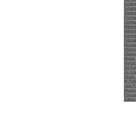
Szlaka
Szlaka
Śladam
Poznaj
Ostrow
Miłośn
Miłośn
Korona
Odznak
Muzeu
Inform
Ofiaro
Medal
Histori
Od Aut
Za cz
Okres
W Pol
Izba P
Muzeu
Persp
Zgłosz