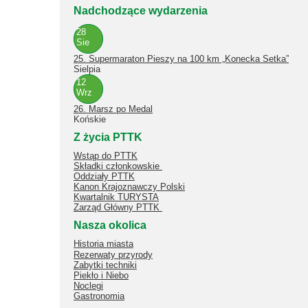
Nadchodzące wydarzenia
28
Sie
25. Supermaraton Pieszy na 100 km „Konecka Setka”
Sielpia
12
Wrz
26. Marsz po Medal
Końskie
Z życia PTTK
Wstąp do PTTK
Składki członkowskie
Oddziały PTTK
Kanon Krajoznawczy Polski
Kwartalnik TURYSTA
Zarząd Główny PTTK
Nasza okolica
Historia miasta
Rezerwaty przyrody
Zabytki techniki
Piekło i Niebo
Noclegi
Gastronomia