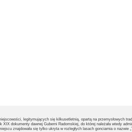
iejscowości, legitymujących się kilkusetletnią, opartą na przemysłowych tra
ek XIX dokumenty dawnej Guberni Radomskiej, do której należała wtedy admi
iejscu znajdowała się tylko ukryta w rozległych lasach gonciarnia o nazwie „