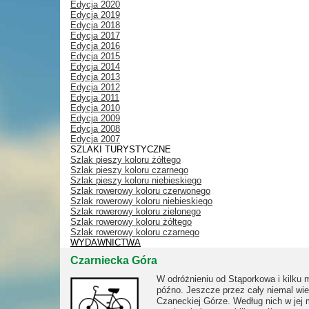
Edycja 2020
Edycja 2019
Edycja 2018
Edycja 2017
Edycja 2016
Edycja 2015
Edycja 2014
Edycja 2013
Edycja 2012
Edycja 2011
Edycja 2010
Edycja 2009
Edycja 2008
Edycja 2007
SZLAKI TURYSTYCZNE
Szlak pieszy koloru żółtego
Szlak pieszy koloru czarnego
Szlak pieszy koloru niebieskiego
Szlak rowerowy koloru czerwonego
Szlak rowerowy koloru niebieskiego
Szlak rowerowy koloru zielonego
Szlak rowerowy koloru żółtego
Szlak rowerowy koloru czarnego
WYDAWNICTWA
Czarniecka Góra
W odróżnieniu od Stąporkowa i kilku m
późno. Jeszcze przez cały niemal wi
Czaneckiej Górze. Według nich w jej m