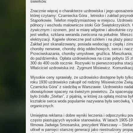
świerków.
Znacznie więcej o charakterze uzdrowiska i jego uposażeni
której czytamy: Czarniecka Góra , letnisko i zakład przyro
Stąporkowie. Telefon międzymiastowy w miejscu. Uzdrowis
północy i wschodu malownicze stoki Gór Świętokrzyskich. G
żywicznym i ozonem, jest w miarę wilgotne i absolutnie cz
jest wielka, szklana weranda zwrócona na południe. Mies
elektryzacji. Kąpiele słoneczne pod szkłem i na plaży pi
Zakład jest skanalizowany, posiada wodociąg z ciepłą i zi
choroby nerwowe, choroby dróg oddechowych, serca i naczyń
Przeciwskazania, choroby umysłowe, gruźlica. Mieszkania, 
do października. Opłata uzdrowiskowa na czas pobytu 15 zł 
300 do 400 osób rocznie. Rozrywki to pierwszorzędna stacja
Właściciel uzdrowiska inż. Zygmunt Misiewicz. Komunikacja
Wysokie ceny sprawiały, że uzdrowisko dostępne było tyl
roku 1930 uzdrowisko zakupił od rodziny Misiewiczów Zwią
Czarnicka Góra” z siedzibą w Warszawie. Uzdrowisko nadal
obowiązkowe spacery na świeżym powietrzu. Za spacerując
było źródło „Stefan”, z pijalnią, w której za opłatą można
kształcie serca woda popularnie nazywana była sercówką.
organicznych.
Umiejętna reklama i dobre wyniki leczenia i odpoczynku p
często piastujących wysokie stanowiska. W latach 1905-19
filmowa Jadwiga Smosarska, prezydent Warszawy – Stefan S
utkwił w pamięci starszej generacji jako niestrudzony pro