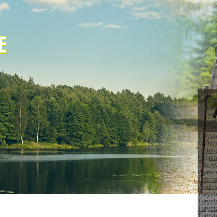
Histor
Kalend
Władz
Spraw
Sylwet
Odznak
Turyst
O Odz
Histor
Regula
Zdobyw
Wyróżn
Odznak
Wędrow
Turyst
Turyst
Turyst
Turyst