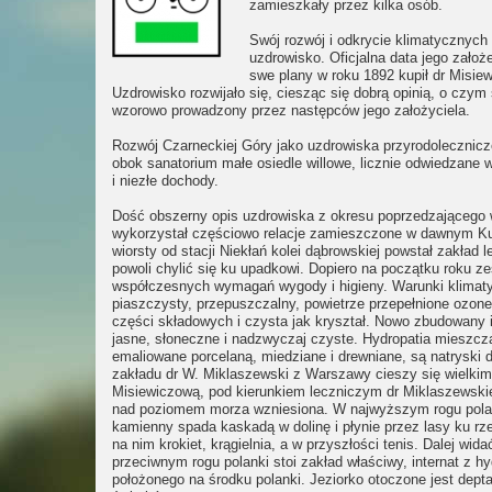
zamieszkały przez kilka osób.
Swój rozwój i odkrycie klimatycznych
uzdrowisko. Oficjalna data jego założ
swe plany w roku 1892 kupił dr Misiew
Uzdrowisko rozwijało się, ciesząc się dobrą opinią, o czy
wzorowo prowadzony przez następców jego założyciela.
Rozwój Czarneckiej Góry jako uzdrowiska przyrodolecznicze
obok sanatorium małe osiedle willowe, licznie odwiedzane
i niezłe dochody.
Dość obszerny opis uzdrowiska z okresu poprzedzającego 
wykorzystał częściowo relacje zamieszczone w dawnym Kur
wiorsty od stacji Niekłań kolei dąbrowskiej powstał zakład
powoli chylić się ku upadkowi. Dopiero na początku roku z
współczesnych wymagań wygody i higieny. Warunki klimaty
piaszczysty, przepuszczalny, powietrze przepełnione ozon
części składowych i czysta jak kryształ. Nowo zbudowany 
jasne, słoneczne i nadzwyczaj czyste. Hydropatia mieszcz
emaliowane porcelaną, miedziane i drewniane, są natryski
zakładu dr W. Miklaszewski z Warszawy cieszy się wielkim
Misiewiczową, pod kierunkiem leczniczym dr Miklaszewskieg
nad poziomem morza wzniesiona. W najwyższym rogu polanki 
kamienny spada kaskadą w dolinę i płynie przez lasy ku r
na nim krokiet, krągielnia, a w przyszłości tenis. Dalej w
przeciwnym rogu polanki stoi zakład właściwy, internat z hy
położonego na środku polanki. Jeziorko otoczone jest dept