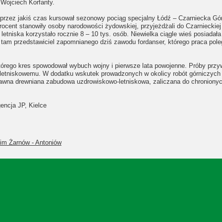
Wojciech Korfanty.
że przez jakiś czas kursował sezonowy pociąg specjalny Łódź – Czarniecka G
ocent stanowiły osoby narodowości żydowskiej, przyjeżdżali do Czarnieckiej 
niska korzystało rocznie 8 – 10 tys. osób. Niewielka ciągle wieś posiadała
ył tam przedstawiciel zapomnianego dziś zawodu fordanser, którego praca po
 którego kres spowodował wybuch wojny i pierwsze lata powojenne. Próby prz
wi letniskowemu. W dodatku wskutek prowadzonych w okolicy robót górniczych 
 dawna drewniana zabudowa uzdrowiskowo-letniskowa, zaliczana do chroniony
encja JP, Kielce
kim Żarnów - Antoniów