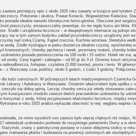
u zawiera późniejszy opis z około 1925 roku zawarty w książce pod tytułem 
doleczniczy. Położenie i okolica, Powiat Konecki, Województwo Kieleckie, St
ko posiada idealne warunki klimatyczne leśno-górskie. Otoczone jest wzgór
runt piaszczysty, przepuszczalny powoduje, że nie nigdy kurzu ani błota. K
yste. Środki i urządzenia lecznicze – w dwupiętrowym internacie są pokoje s
zczący się w tym samym budynku zakład przyrodoleczniczy urządzony jest wz
aszczystej nad rzeką Czarną. Kąpiel rzeczna. Kuchnia wzorowa. Dietetyka we
mna wodą. Źródło tryskające w parku dostarcza idealnie czystej, wyśmienitej
 krwionośnych, choroby pęcherza i nerek, przemiany materii, choroby kobiece
uzdrowisko posiada pomieszczenia na 100 osób i 15 rodzin. Hoteli nie ma, 
od osoby. Ceny kąpieli i zabiegów – od 50 gr do 3 zł. Dzienny koszt utrzyma
 radioodbiorcza, fortepian, czytelnia (3 000 tomów), pisma i tenis. W główny
 – z Warszawy czas podróży, około 5 godzin, z Łodzi 3 godziny. Połączenia b
ko dla ludzi zamożnych. W późniejszych latach międzywojennych Czarnicka G
zek Lekarzy i Aptekarzy w Warszawie. Ostatnim właścicielem była spółka z 
 cieszyło się dobrą opinią. Lecząc choroby serca już wtedy stosowano zalec
ymi kuracjuszami chodziło zawsze dwóch pracowników uzdrowiska by udzieli
 było korzystać z wody, której przypisywano wlaściwości lecznicze, między i
 Wykonana w roku 1933 analiza wykazała obecność w niej: węglanu wapnia i 
owodowała, że mimo wysokich cen zawsze było więcej chętnych niż miejsc. Ku
17 odwiedzali uzdrowisko posłowie do rosyjskiego parlamentu Dumy a w okr
tażyński, znany z patriotycznej postawy w czasie oblężenia stolicy w roku 
pagator malowania płotów i budowania na prowincji ustronnych ale niezbędnyc