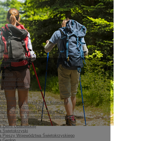
ia Oddziału
arium
e
ozdania
ki działaczy
i krajoznawcze
a Ziemi Koneckiej
nace
ia Odznaki
min odznaki Turysta Ziemi Koneckiej
cy Złotej Odznaki TZK
ieni Złotą Honorową Odznaką TZK
i Regionalne Województwa Świętokrzyskiego
iec Skarżyski
a Ziemi Opatowskiej
a Świętokrzyski
a Pieszy Województwa Świętokrzyskiego
a Geolog