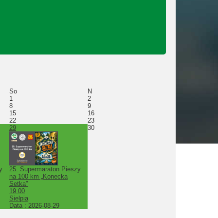
So
N
1
2
8
9
15
16
22
23
29
30
y
25. Supermaraton Pieszy
na 100 km „Konecka
Setka”
19:00
Sielpia
Data :
2026-08-29