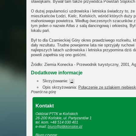
sławojkami. Bywał tam także przywódca Powstań Śląskich 
O dużej popularności uzdrowiska i letniska świadczy to, 
mieszkańców Łodzi, Kielc, Końskich, wśród których duży pr
mahoniowego powietrza. Według ówczesnych szacunków z let
tym jeden o nazwie Atłas z salą dancingową i orkiestrą. B
lokalu pań.
Był to dla Czarnieckiej Góry okres prawdziwego rozkwitu,
dały rezultatu. Trudne powojenne lata nie sprzyjały rucho
najlepszych latach uzdrowiska i letniska przypomina dziś
powoli zapełnia się ono gośćmi.
Źródło: Ziemia Konecka - Przewodnik turystyczny, 2001, Ag
Dodatkowe informacje
Skrzyżowanie:
Opis skrzyżowania:
Połączenie ze szlakiem niebies
Powrót na górę
Kontakt
Oddział PTTK w Końskich
26-200 Końskie, ul. Partyzantów 1
tel. kom. +48 514 030 401
e-mail:
biuro@pttkkonskie.pl
Biuro czynne: