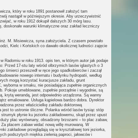
wicza, który w roku 1891 postanowił założyć tam
zwój nastąpił w późniejszym okresie. Aby urzeczywistnić
ozwijać, w roku 1912 dokupił dalszych 30 mórg lasu.
cę, doskonałe warunki klimatyczne oraz zakład leczniczy
 inż. M. Misiewicza, syna założyciela. Z czasem powstało
i, Kielc i Końskich co dawało okolicznej ludności zajęcie
 Radomiu w roku 1913. opis ten, w którym autor jak podaje
Przed 17-stu laty wśród olbrzymich lasów iglastych o 3
ego śmierci przeszedł w ręce jego spadkobierców i zaczął
budowanie nowego internatu i budynku hydropatii, według
rych mogą korzystać kuracjusze zakładu, grunt
C, wyborna w smaku, nie posiadająca zupełnie organicznych
b. Pokoje umeblowane, zupełnie porządnie i wygodnie, są
ą, krytą werandą, jest odpowiednio urządzona. Są wanny
ątrz emaliowane. Usługa kąpielowa bardzo dobra. Dyrektor
wadzona przez właścicielkę zakładu doktorową
jest to ustronie śliczne. Polanka wśród lasów tysiąc stóp
a strumyk płynie ku jeziorku zakładowemu, skąd przez upust
e duży plac wyrównany, obsadzony brzozami – to plac zabaw,
dzie. Za placem zabaw widać nową willę murowaną. W
nki zakładowe przeglądają się w kryształowej toni jeziorka,
ych podszytych miękka zielenią paproci, jałowców i