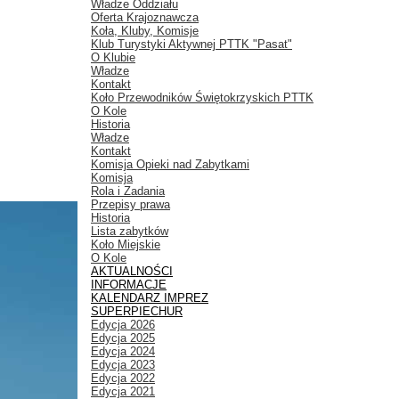
Władze Oddziału
Oferta Krajoznawcza
Koła, Kluby, Komisje
Klub Turystyki Aktywnej PTTK "Pasat"
O Klubie
Władze
Kontakt
Koło Przewodników Świętokrzyskich PTTK
O Kole
Historia
Władze
Kontakt
Komisja Opieki nad Zabytkami
Komisja
Rola i Zadania
Przepisy prawa
Historia
Lista zabytków
Koło Miejskie
O Kole
AKTUALNOŚCI
INFORMACJE
KALENDARZ IMPREZ
SUPERPIECHUR
Edycja 2026
Edycja 2025
Edycja 2024
Edycja 2023
Edycja 2022
Edycja 2021