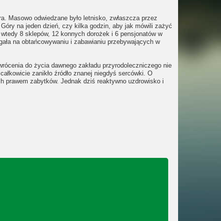
óra. Masowo odwiedzane było letnisko, zwłaszcza przez
Góry na jeden dzień, czy kilka godzin, aby jak mówili zażyć
 wtedy 8 sklepów, 12 konnych dorożek i 6 pensjonatów w
legała na obtańcowywaniu i zabawianiu przebywających w
ywrócenia do życia dawnego zakładu przyrodoleczniczego nie
całkowicie zanikło źródło znanej niegdyś sercówki. O
ch prawem zabytków. Jednak dziś reaktywno uzdrowisko i