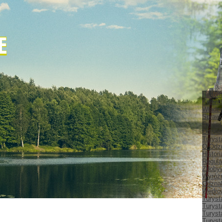
Histor
Kalend
Władz
Spraw
Sylwet
Odznak
Turyst
O Odz
Histor
Regula
Zdobyw
Wyróżn
Odznak
Wędrow
Turyst
Turyst
Turyst
Turyst