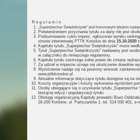
R e g u l a m i n
„Superpiechur Świętokrzyski” jest honorowym tytułem nadaw
Potwierdzeniem przyznania tytułu za dany rok jest oko
Podsumowanie cyklu imprez, ogłoszenie wyniku rankingu
stronie internetowej PTTK Końskie do dnia
15.10.2020 r
Kapituła tytułu „Superpiechur Świętokrzyski” może wed
Tytuł „Superpiechur Świętokrzyski” nadawany jest osob
w załączniku do niniejszego regulaminu.
Kapituła tytułu zastrzega sobie prawo do zmiany wykaz
Za udział w imprezie uznaje się ukończenie dowolnie wy
Wyróżnienie nadaje się na pisemny wniosek zainteres
www.pttkkonskie.pl .
Aktualne informacje dotyczące tytułu dostępne są na st
Koszty organizacyjne i koszty wykonania wyróżnień pon
Osoby ubiegające się o uzyskanie tytułu „Superpiechu
bieżącej edycji i popularyzacji tytułu.
Obsługę organizacyjną Kapituły prowadzi Biuro Oddzia
26-200 Końskie, ul. Partyzantów 1, tel. 514 030 401, e-