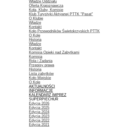
Władze Oddziału
Oferta Krajoznawcza
Koła, Kluby, Komisje
Klub Turystyki Aktywnej PTTK "Pasat"
O Klubie
Władze
Kontakt
Koło Przewodników Świętokrzyskich PTTK
O Kole
Historia
Władze
Kontakt
Komisja Opieki nad Zabytkami
Komisja
Rola i Zadania
Przepisy prawa
Historia
Lista zabytków
Koło Miejskie
O Kole
AKTUALNOŚCI
INFORMACJE
KALENDARZ IMPREZ
SUPERPIECHUR
Edycja 2026
Edycja 2025
Edycja 2024
Edycja 2023
Edycja 2022
Edycja 2021