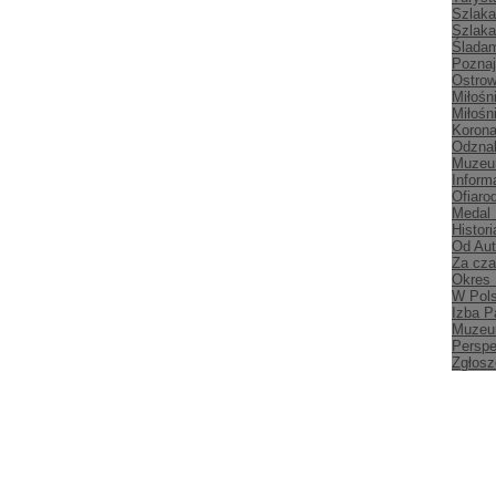
Szlaka
Szlaka
Śladam
Poznaj
Ostrow
Miłośn
Miłośn
Korona
Odznak
Muzeu
Inform
Ofiaro
Medal
Histori
Od Aut
Za cz
Okres
W Pol
Izba P
Muzeu
Persp
Zgłosz