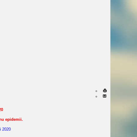
20
u epidemii.
i 2020