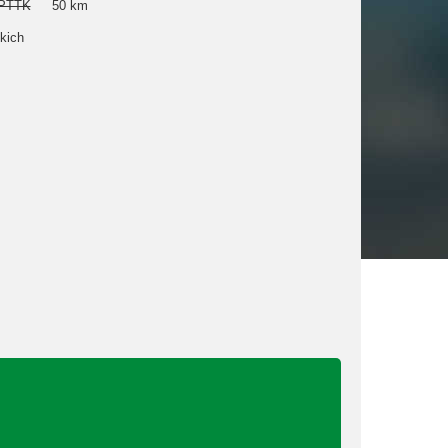
 PTTK
50 km
kich