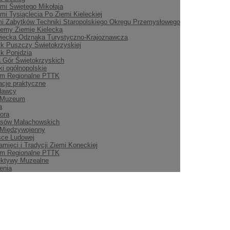
mi Świętego Mikołaja
mi Tysiąclecia Po Ziemi Kieleckiej
i Zabytków Techniki Staropolskiego Okręgu Przemysłowego
emy Ziemię Kielecką
iecka Odznaka Turystyczno-Krajoznawcza
ik Puszczy Świętokrzyskiej
ik Ponidzia
 Gór Świętokrzyskich
i ogólnopolskie
m Regionalne PTTK
acje praktyczne
dawcy
 Muzeum
a
ora
asów Małachowskich
 Międzywojenny
sce Ludowej
amięci i Tradycji Ziemi Koneckiej
m Regionalne PTTK
ektywy Muzealne
enia