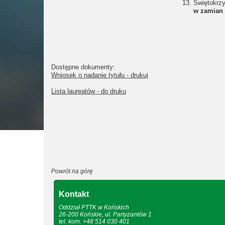
13.
Świętokrzy
w zamian 
Dostępne dokumenty:
Wniosek o nadanie tytułu - drukuj
Lista laureatów - do druku
Powrót na górę
Kontakt
Oddział PTTK w Końskich
26-200 Końskie, ul. Partyzantów 1
tel. kom. +48 514 030 401