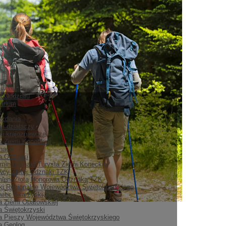
ia Oddziału
arium
e
ozdania
ki działaczy
i krajoznawcze
a Ziemi Koneckiej
nace
ia Odznaki
min odznaki Turysta Ziemi Koneckiej
cy Złotej Odznaki TZK
ieni Złotą Honorową Odznaką TZK
i Regionalne Województwa Świętokrzyskiego
iec Skarżyski
a Ziemi Opatowskiej
a Świętokrzyski
a Pieszy Województwa Świętokrzyskiego
a Geolog