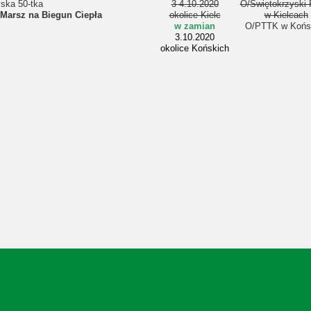
ska 50-tka
3-4.10.2020
O/Świętokrzyski
Marsz na Biegun Ciepła
okolice Kielc
w Kielcach
w zamian
O/PTTK w Końs
3.10.2020
okolice Końskich