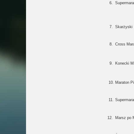
6.
Supermarat
7.
Skarżyski
8.
Cross Mara
9.
Konecki M
10.
Maraton Pi
11.
Supermara
12.
Marsz po 