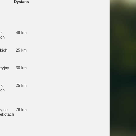
Dystans
ki
48 km
ach
kich
25 km
cyjny
30 km
ki
25 km
ach
yjne
76 km
ekotach