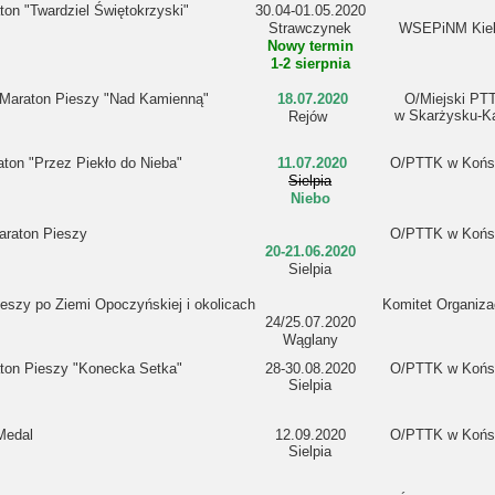
on "Twardziel Świętokrzyski"
30.04-01.05.2020
Strawczynek
WSEPiNM Kie
Nowy termin
1-2 sierpnia
 Maraton Pieszy "Nad Kamienną"
18.07.2020
O/Miejski PT
w Skarżysku-K
Rejów
ton "Przez Piekło do Nieba"
11.07.2020
O/PTTK w Końs
Sielpia
Niebo
araton Pieszy
O/PTTK w Końs
20-21.06.2020
Sielpia
eszy po Ziemi Opoczyńskiej i okolicach
Komitet Organiza
24/25.07.2020
Wąglany
ton Pieszy "Konecka Setka"
28-30.08.2020
O/PTTK w Końs
Sielpia
Medal
12.09.2020
O/PTTK w Końs
Sielpia