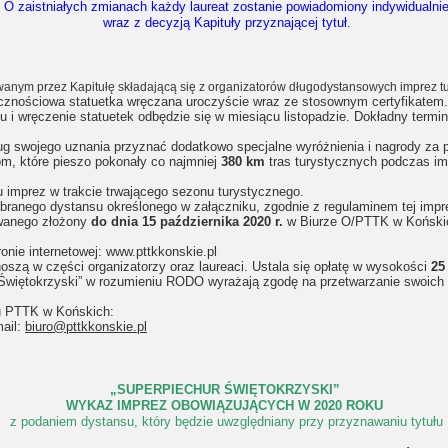
O zaistniałych zmianach każdy laureat zostanie powiadomiony indywidualni
wraz z decyzją Kapituły przyznającej tytuł.
anym przez Kapitułę składającą się z organizatorów długodystansowych imprez tu
licznościowa statuetka wręczana uroczyście wraz ze stosownym certyfikatem.
 i wręczenie statuetek odbędzie się w miesiącu listopadzie. Dokładny termi
.
ług swojego uznania przyznać dodatkowo specjalne wyróżnienia i nagrody za p
om, które pieszo pokonały co najmniej
380 km
tras turystycznych podczas im
u imprez w trakcie trwającego sezonu turystycznego.
branego dystansu określonego w załączniku, zgodnie z regulaminem tej impre
owanego złożony
do dnia 15 października 2020 r.
w Biurze O/PTTK w Końskich
ronie internetowej: www.pttkkonskie.pl
oszą w części organizatorzy oraz laureaci. Ustala się opłatę w wysokości
25
r Świętokrzyski” w rozumieniu RODO wyrażają zgodę na przetwarzanie swoich
łu PTTK w Końskich:
mail:
biuro@pttkkonskie.pl
„SUPERPIECHUR ŚWIĘTOKRZYSKI”
WYKAZ IMPREZ OBOWIĄZUJĄCYCH W 2020 ROKU
z podaniem dystansu, który będzie uwzględniany przy przyznawaniu tytułu