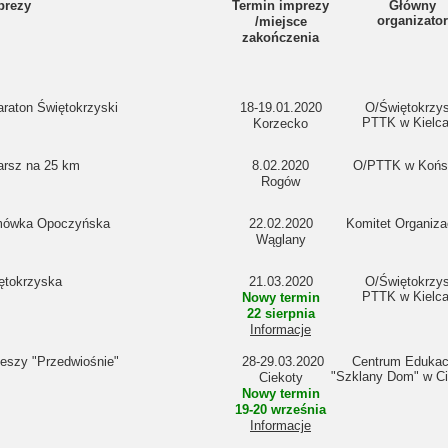
prezy
Termin imprezy
Główny
organizator
/miejsce
zakończenia
raton Świętokrzyski
18-19.01.2020
O/Świętokrzys
PTTK w Kielc
Korzecko
rsz na 25 km
8.02.2020
O/PTTK w Końs
Rogów
mówka Opoczyńska
22.02.2020
Komitet Organiza
Wąglany
ętokrzyska
21.03.2020
O/Świętokrzys
PTTK w Kielc
Nowy termin
22 sierpnia
Informacje
eszy "Przedwiośnie"
28-29.03.2020
Centrum Edukac
"Szklany Dom" w Ci
Ciekoty
Nowy termin
19-20 września
Informacje