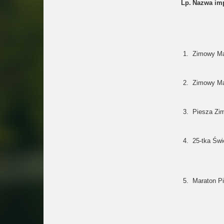
Lp.
Nazwa im
1.
Zimowy Ma
2.
Zimowy Ma
3.
Piesza Zi
4.
25-tka Świ
5.
Maraton Pi