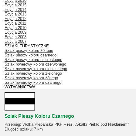
Edycja 2016
Edycja 2015
Edycja 2014
Edycja 2013
Edycja 2012
Edycja 2011
Edycja 2010
Edycja 2009
Edycja 2008
Edycja 2007
SZLAKI TURYSTYCZNE
Szlak pieszy koloru żółtego
Szlak pieszy koloru czarnego
Szlak pieszy koloru niebieskiego
Szlak rowerowy koloru czerwonego
Szlak rowerowy koloru niebieskiego
Szlak rowerowy koloru zielonego
Szlak rowerowy koloru żółtego
Szlak rowerowy koloru czarnego
WYDAWNICTWA
Szlak Pieszy Koloru Czarnego
Przebieg: Wólka Plebańska PKP – rez. „Skałki Piekło pod Niekłaniem”
Długość szlaku: 7 km