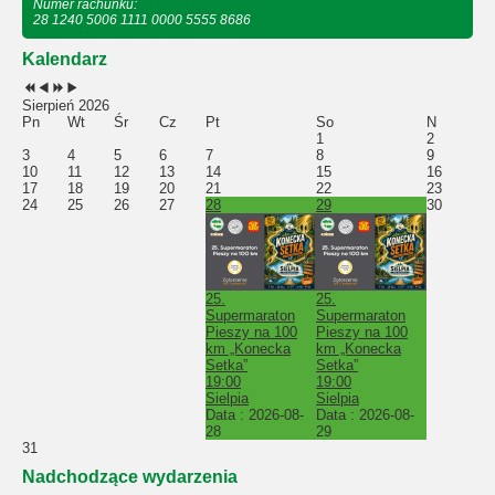
Numer rachunku:
28 1240 5006 1111 0000 5555 8686
Kalendarz
Sierpień 2026
Pn
Wt
Śr
Cz
Pt
So
N
1
2
3
4
5
6
7
8
9
10
11
12
13
14
15
16
17
18
19
20
21
22
23
24
25
26
27
28
29
30
25.
25.
Supermaraton
Supermaraton
Pieszy na 100
Pieszy na 100
km „Konecka
km „Konecka
Setka”
Setka”
19:00
19:00
Sielpia
Sielpia
Data :
2026-08-
Data :
2026-08-
28
29
31
Nadchodzące wydarzenia