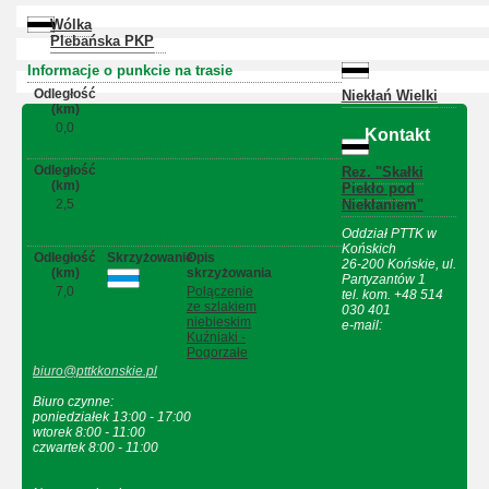
Wólka
Plebańska PKP
Informacje o punkcie na trasie
Odległość
Niekłań Wielki
(km)
0,0
Kontakt
Informacje o punkcie na trasie
Odległość
Rez. "Skałki
(km)
Piekło pod
2,5
Niekłaniem"
Informacje o punkcie na trasie
Oddział PTTK w
Końskich
Odległość
Skrzyżowanie
Opis
26-200 Końskie, ul.
(km)
skrzyżowania
Partyzantów 1
7,0
Połączenie
tel. kom. +48 514
ze szlakiem
030 401
niebieskim
e-mail:
Kuźniaki -
Pogorzałe
biuro@pttkkonskie.pl
Biuro czynne:
poniedziałek 13:00 - 17:00
wtorek 8:00 - 11:00
czwartek 8:00 - 11:00