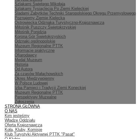
Szlakami Świętego Mikołaja
Szlakami Tysiąclecia Po Ziemi Kieleckiej
Śladami Zabytków Techniki Staropolskiego Okręgu Przemysłowego
Poznajemy Ziemię Kielecką
Ostrowiecka Odznaka Turystyczno-Krajoznawcza
Miłośnik Puszczy Świętokrzyskiej
Miłośnik Ponidzia
Korona Gór Świętokrzyskich
Odznaki ogólnopolskie
Muzeum Regionalne PTTK
Informacje praktyczne
Ofiarodawcy
Medal Muzeum
Historia
Od Autora
Za czasów Małachowskich
Okres Międzywojenny
W Polsce Ludowej
Izba Pamięci i Tradycji Ziemi Koneckiej
Muzeum Regionalne PTTK
Perspektywy Muzealne
Zgłoszenia
STRONA GŁÓWNA
O NAS
Kim jesteśmy
Władze Oddziału
Oferta Krajoznawcza
Koła, Kluby, Komisje
Klub Turystyki Aktywnej PTTK "Pasat"
O Klubie