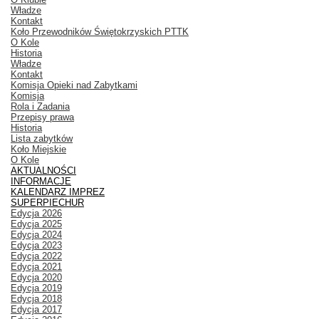
Władze
Kontakt
Koło Przewodników Świętokrzyskich PTTK
O Kole
Historia
Władze
Kontakt
Komisja Opieki nad Zabytkami
Komisja
Rola i Zadania
Przepisy prawa
Historia
Lista zabytków
Koło Miejskie
O Kole
AKTUALNOŚCI
INFORMACJE
KALENDARZ IMPREZ
SUPERPIECHUR
Edycja 2026
Edycja 2025
Edycja 2024
Edycja 2023
Edycja 2022
Edycja 2021
Edycja 2020
Edycja 2019
Edycja 2018
Edycja 2017