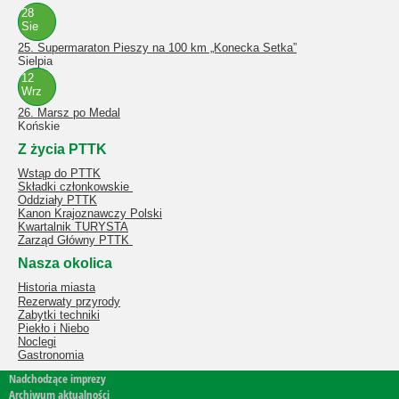
28
Sie
25. Supermaraton Pieszy na 100 km „Konecka Setka”
Sielpia
12
Wrz
26. Marsz po Medal
Końskie
Z życia PTTK
Wstąp do PTTK
Składki członkowskie
Oddziały PTTK
Kanon Krajoznawczy Polski
Kwartalnik TURYSTA
Zarząd Główny PTTK
Nasza okolica
Historia miasta
Rezerwaty przyrody
Zabytki techniki
Piekło i Niebo
Noclegi
Gastronomia
Nadchodzące imprezy
Archiwum aktualności