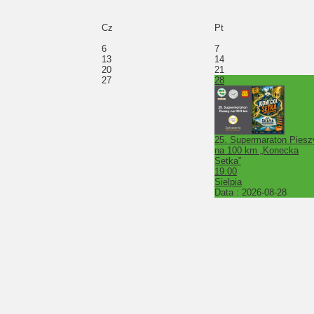
Cz
Pt
6
7
13
14
20
21
27
28
25. Supermaraton Piesz
na 100 km „Konecka
Setka”
19:00
Sielpia
Data :
2026-08-28