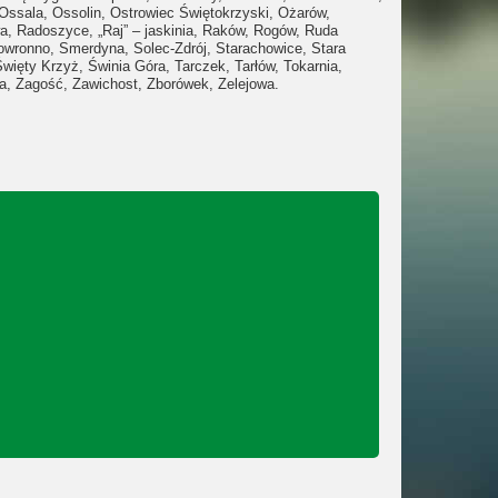
Ossala,
Ossolin,
Ostrowiec Świętokrzyski,
Ożarów,
wa,
Radoszyce,
„Raj” – jaskinia,
Raków
,
Rogów,
Ruda
owronno,
Smerdyna,
Solec-Zdrój,
Starachowice,
Stara
Święty Krzyż,
Świnia Góra,
Tarczek,
Tarłów,
Tokarnia,
a,
Zagość
,
Zawichost
,
Zborówek,
Zelejowa.