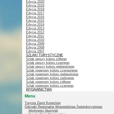
Edycja 2020
Edycja 2019
Edycja 2018
Edycja 2017
Edycja 2016
Edycja 2015
Edycja 2014
Edycja 2013
Edycja 2012
Edycja 2011
Edycja 2010
Edycja 2009
Edycja 2008
Edycja 2007
SZLAKI TURYSTYCZNE
Szlak pieszy koloru żółtego
Szlak pieszy koloru czarnego
Szlak pieszy koloru niebieskiego
Szlak rowerowy koloru czerwonego
Szlak rowerowy koloru niebieskiego
Szlak rowerowy koloru zielonego
Szlak rowerowy koloru żółtego
Szlak rowerowy koloru czarnego
WYDAWNICTWA
Menu
Turysta Ziemi Koneckiej
Odznaki Regionalne Województwa Świętokrzyskiego
Wędrowiec Skarżyski