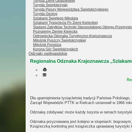
Turysta Ziemi Opatowskiej
Turysta Świętokrzyski
Turysta Pieszy Województwa Świętokrzyskiego
Turysta Geolog
Szlakami Świętego Mikołaja
Szlakami Tysiąclecia Po Ziemi Kieleckiej
Śladami Zabytków Techniki Staropolskiego Okręgu Przemysł
Poznajemy Ziemię Kielecką
Ostrowiecka Odznaka Turystyczno-Krajoznawcza
Miłośnik Puszczy Świętokrzyskiej
Miłośnik Ponidzia
Korona Gór Świętokrzyskich
Odznaki ogólnopolskie
Regionalna Odznaka Krajoznawcza „Szlakami T
Re
Dla upamiętnienia tysiącletniej tradycji Państwa Polskieg
Zarząd Wojewódzki PTTK w Kielcach ustanowił w 1966 roku
Odznakę zdobywać może każdy turysta w ramach turystyki k
Odznaka przyznawana jest kolejno w stopniach: brązowym, 
Książeczką kontrolną jest książeczka uprawianej turystyki k