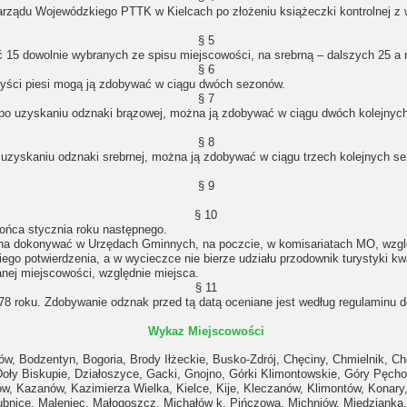
rządu Wojewódzkiego PTTK w Kielcach po złożeniu książeczki kontrolnej z
§ 5
 15 dowolnie wybranych ze spisu miejscowości, na srebrną – dalszych 25 a n
§ 6
yści piesi mogą ją zdobywać w ciągu dwóch sezonów.
§ 7
po uzyskaniu odznaki brązowej, można ją zdobywać w ciągu dwóch kolejnyc
§ 8
uzyskaniu odznaki srebrnej, można ją zdobywać w ciągu trzech kolejnych s
§ 9
§ 10
końca stycznia roku następnego.
a dokonywać w Urzędach Gminnych, na poczcie, w komisariatach MO, względ
go potwierdzenia, a w wycieczce nie bierze udziału przodownik turystyki kwa
anej miejscowości, względnie miejsca.
§ 11
978 roku. Zdobywanie odznak przed tą datą oceniane jest według regulaminu
Wykaz Miejscowości
ów
,
Bodzentyn
,
Bogoria
,
Brody Iłżeckie
,
Busko-Zdrój
,
Chęciny
,
Chmielnik
,
Ch
Doły Biskupie,
Działoszyce,
Gacki,
Gnojno,
Górki Klimontowskie,
Góry Pęcho
ów,
Kazanów,
Kazimierza Wielka,
Kielce,
Kije,
Kleczanów,
Klimontów,
Konary
ubnice,
Maleniec,
Małogoszcz,
Michałów k. Pińczowa,
Michniów,
Miedzianka