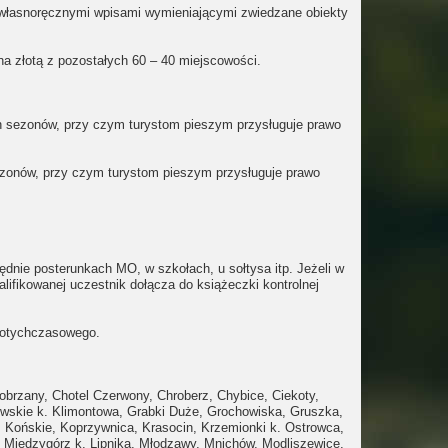
 własnoręcznymi wpisami wymieniającymi zwiedzane obiekty
a złotą z pozostałych 60 – 40 miejscowości.
h sezonów, przy czym turystom pieszym przysługuje prawo
ezonów, przy czym turystom pieszym przysługuje prawo
nie posterunkach MO, w szkołach, u sołtysa itp. Jeżeli w
lifikowanej uczestnik dołącza do książeczki kontrolnej
 dotychczasowego.
obrzany
,
Chotel Czerwony,
Chroberz
,
Chybice,
Ciekoty,
wskie k. Klimontowa,
Grabki Duże,
Grochowiska,
Gruszka,
,
Końskie,
Koprzywnica
,
Krasocin,
Krzemionki k. Ostrowca,
,
Międzygórz k. Lipnika,
Młodzawy,
Mnichów,
Modliszewice,