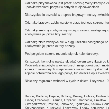
Odznaka przyznawana jest przez Komisję Weryfikacyjną Za
i potwierdzeniami pobytu w danych miejscowościach.
Dla uzyskania odznaki w stopniu brązowym należy zwiedzić
Odznakę brązową zdobywa się w ciągu jednego sezonu: tur
Odznakę srebrną zdobywa się w ciągu sezonu następnego 
zdobywania jej przez trzy sezony.
Odznakę złotą zdobywa się w ciągu sezonu następnego po 
zdobywania jej przez cztery sezony.
Pod pojęciem sezonu rozumie się rok kalendarzowy.
Książeczki kontrolne należy składać celem weryfikacji do 
Potwierdzenia pobytu w określonych miejscowościach możn
którejś z określonych miejscowości nie można uzyskać takie
zdjęcie potwierdzające jego pobyt, lub dołącza opis zwiedz
Niniejszy regulamin wchodzi w życie z dniem 1 stycznia 1
Bałtów
,
Bartków
,
Bejsce
,
Bidziny
,
Bieliny
,
Bobrza
,
Bodzech
Cisów,
Czarkowy,
Czarnca,
Czyżów Szlachecki,
Ćmielów,
Grzegorzewice,
Imielno,
Janowice,
Jędrzejów,
Kałków-God
Krzyżanowice,
Kurozwęki,
Leszczyny,
Łagów,
Łopuszno,
Ł