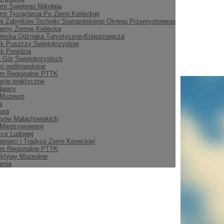
mi Świętego Mikołaja
mi Tysiąclecia Po Ziemi Kieleckiej
i Zabytków Techniki Staropolskiego Okręgu Przemysłowego
emy Ziemię Kielecką
iecka Odznaka Turystyczno-Krajoznawcza
ik Puszczy Świętokrzyskiej
ik Ponidzia
 Gór Świętokrzyskich
i ogólnopolskie
m Regionalne PTTK
acje praktyczne
dawcy
 Muzeum
a
ora
asów Małachowskich
 Międzywojenny
sce Ludowej
amięci i Tradycji Ziemi Koneckiej
m Regionalne PTTK
ektywy Muzealne
enia