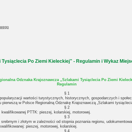
owego
ysiąclecia Po Ziemi Kieleckiej” - Regulamin i Wykaz Miej
gionalna Odznaka Krajoznawcza „Szlakami Tysiąclecia Po Ziemi Kieleck
Regulamin
§ 1
o, popularyzacji wartości turystycznych, historycznych, gospodarczych i spo
 pierwszą w Polsce Regionalną Odznakę Krajoznawczą „Szlakami tysiąclecia 
§ 2
walifikowanej PTTK: pieszej, kolarskiej, motorowej.
§ 3
srebrnym i złotym w zależności od stopnia poznania regionu, udokumentowa
walifikowanej: pieszej, motorowej, kolarskiej.
§ 4