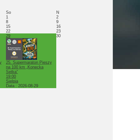
So
N
1
2
8
9
15
16
22
23
29
30
y
25. Supermaraton Pieszy
na 100 km „Konecka
Setka”
19:00
Sielpia
Data :
2026-08-29