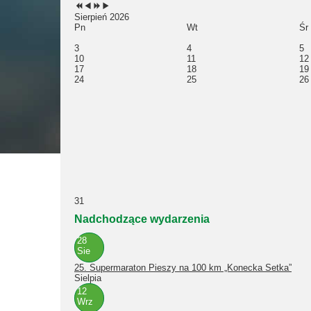
Sierpień 2026
Pn
Wt
Śr
3
4
5
10
11
12
17
18
19
24
25
26
31
Nadchodzące wydarzenia
28
Sie
25. Supermaraton Pieszy na 100 km „Konecka Setka”
Sielpia
12
Wrz