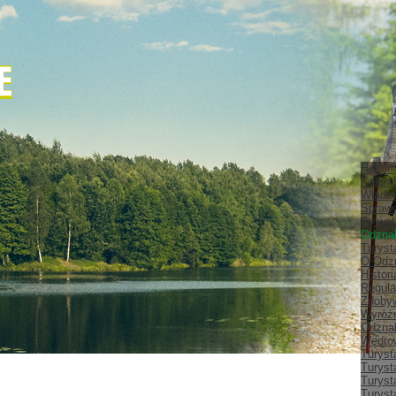
Histor
Kalend
Władz
Spraw
Sylwet
Odznak
Turyst
O Odz
Histor
Regula
Zdobyw
Wyróżn
Odznak
Wędrow
Turyst
Turyst
Turyst
Turyst