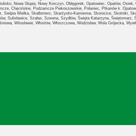
tulisko,
Nowa Słupia,
Nowy Korczyn,
Oblęgorek,
Opatowiec,
Opatów,
Osiek,
mcze, Chęcińskie,
Podzamcze Piekoszowskie,
Połaniec,
Ptkanów k. Opato
z,
Sielpia Wielka,
Skalbmierz,
Skarżysko-Kamienna,
Skorocice,
Skotniki,
Sk
iów,
Sulisławice,
Szałas,
Szewna,
Szydłów,
Święta Katarzyna,
Świętomarz,
śniowa,
Witosławie
,
Włostów
,
Włoszczowa,
Wodzisław,
Wola Grójecka
,
Wywł