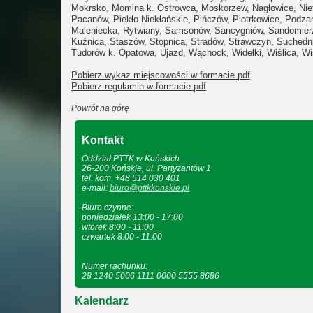
Mokrsko,
Momina k. Ostrowca,
Moskorzew,
Nagłowice,
Nie
Pacanów
,
Piekło Niekłańskie,
Pińczów,
Piotrkowice,
Podza
Maleniecka
,
Rytwiany
,
Samsonów,
Sancygniów,
Sandomier
Kuźnica,
Staszów,
Stopnica,
Stradów,
Strawczyn,
Suchedn
Tudorów k. Opatowa,
Ujazd,
Wąchock,
Widełki,
Wiślica,
Wi
Pobierz wykaz miejscowości w formacie pdf
Pobierz regulamin w formacie pdf
Powrót na górę
Kontakt
Oddział PTTK w Końskich
26-200 Końskie, ul. Partyzantów 1
tel. kom. +48 514 030 401
e-mail:
biuro@pttkkonskie.pl
Biuro czynne:
poniedziałek 13:00 - 17:00
wtorek 8:00 - 11:00
czwartek 8:00 - 11:00
Numer rachunku:
28 1240 5006 1111 0000 5555 8686
Kalendarz