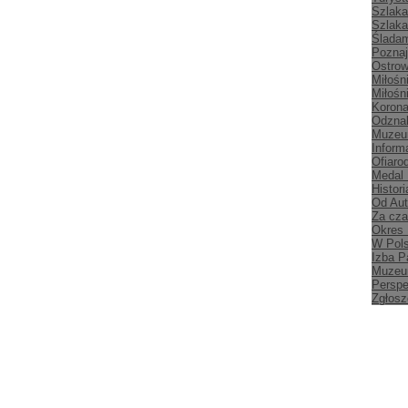
Szlaka
Szlaka
Śladam
Poznaj
Ostrow
Miłośn
Miłośn
Korona
Odznak
Muzeu
Inform
Ofiaro
Medal
Histori
Od Aut
Za cz
Okres
W Pol
Izba P
Muzeu
Persp
Zgłosz