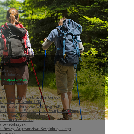
ia Oddziału
arium
e
ozdania
ki działaczy
i krajoznawcze
a Ziemi Koneckiej
nace
ia Odznaki
min odznaki Turysta Ziemi Koneckiej
cy Złotej Odznaki TZK
ieni Złotą Honorową Odznaką TZK
i Regionalne Województwa Świętokrzyskiego
iec Skarżyski
a Ziemi Opatowskiej
a Świętokrzyski
a Pieszy Województwa Świętokrzyskiego
a Geolog