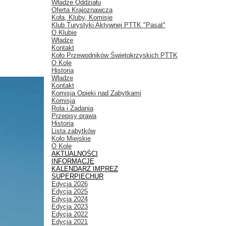
Władze Oddziału
Oferta Krajoznawcza
Koła, Kluby, Komisje
Klub Turystyki Aktywnej PTTK "Pasat"
O Klubie
Władze
Kontakt
Koło Przewodników Świętokrzyskich PTTK
O Kole
Historia
Władze
Kontakt
Komisja Opieki nad Zabytkami
Komisja
Rola i Zadania
Przepisy prawa
Historia
Lista zabytków
Koło Miejskie
O Kole
AKTUALNOŚCI
INFORMACJE
KALENDARZ IMPREZ
SUPERPIECHUR
Edycja 2026
Edycja 2025
Edycja 2024
Edycja 2023
Edycja 2022
Edycja 2021