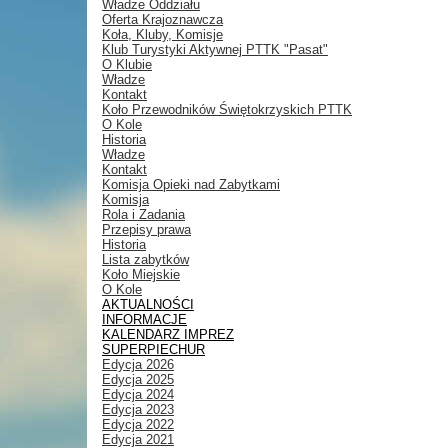
Władze Oddziału
Oferta Krajoznawcza
Koła, Kluby, Komisje
Klub Turystyki Aktywnej PTTK "Pasat"
O Klubie
Władze
Kontakt
Koło Przewodników Świętokrzyskich PTTK
O Kole
Historia
Władze
Kontakt
Komisja Opieki nad Zabytkami
Komisja
Rola i Zadania
Przepisy prawa
Historia
Lista zabytków
Koło Miejskie
O Kole
AKTUALNOŚCI
INFORMACJE
KALENDARZ IMPREZ
SUPERPIECHUR
Edycja 2026
Edycja 2025
Edycja 2024
Edycja 2023
Edycja 2022
Edycja 2021