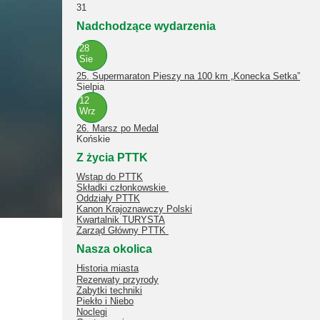
31
Nadchodzące wydarzenia
28
Sie
25. Supermaraton Pieszy na 100 km „Konecka Setka”
Sielpia
12
Wrz
26. Marsz po Medal
Końskie
Z życia PTTK
Wstąp do PTTK
Składki członkowskie
Oddziały PTTK
Kanon Krajoznawczy Polski
Kwartalnik TURYSTA
Zarząd Główny PTTK
Nasza okolica
Historia miasta
Rezerwaty przyrody
Zabytki techniki
Piekło i Niebo
Noclegi