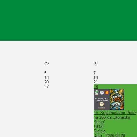
Cz
Pt
6
7
13
14
20
21
27
28
25. Supermaraton Piesz
na 100 km „Konecka
Setka”
19:00
Sielpia
Data :
2026-08-28