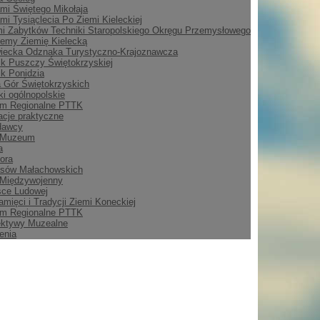
mi Świętego Mikołaja
mi Tysiąclecia Po Ziemi Kieleckiej
i Zabytków Techniki Staropolskiego Okręgu Przemysłowego
emy Ziemię Kielecką
iecka Odznaka Turystyczno-Krajoznawcza
ik Puszczy Świętokrzyskiej
ik Ponidzia
 Gór Świętokrzyskich
i ogólnopolskie
m Regionalne PTTK
acje praktyczne
dawcy
 Muzeum
a
ora
asów Małachowskich
 Międzywojenny
sce Ludowej
amięci i Tradycji Ziemi Koneckiej
m Regionalne PTTK
ektywy Muzealne
enia