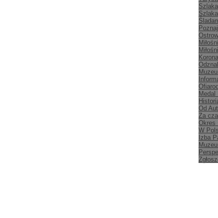
Szlaka
Szlaka
Śladam
Poznaj
Ostrow
Miłośn
Miłośn
Korona
Odznak
Muzeu
Inform
Ofiaro
Medal
Histori
Od Aut
Za cz
Okres
W Pol
Izba P
Muzeu
Persp
Zgłosz