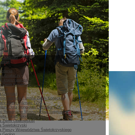
ia Oddziału
arium
e
ozdania
ki działaczy
i krajoznawcze
a Ziemi Koneckiej
nace
ia Odznaki
min odznaki Turysta Ziemi Koneckiej
cy Złotej Odznaki TZK
ieni Złotą Honorową Odznaką TZK
i Regionalne Województwa Świętokrzyskiego
iec Skarżyski
a Ziemi Opatowskiej
a Świętokrzyski
a Pieszy Województwa Świętokrzyskiego
a Geolog