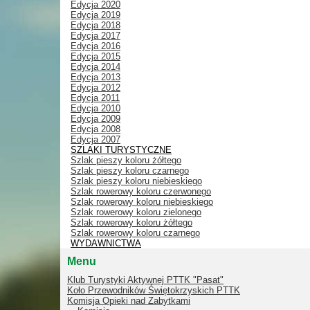
Edycja 2020
Edycja 2019
Edycja 2018
Edycja 2017
Edycja 2016
Edycja 2015
Edycja 2014
Edycja 2013
Edycja 2012
Edycja 2011
Edycja 2010
Edycja 2009
Edycja 2008
Edycja 2007
SZLAKI TURYSTYCZNE
Szlak pieszy koloru żółtego
Szlak pieszy koloru czarnego
Szlak pieszy koloru niebieskiego
Szlak rowerowy koloru czerwonego
Szlak rowerowy koloru niebieskiego
Szlak rowerowy koloru zielonego
Szlak rowerowy koloru żółtego
Szlak rowerowy koloru czarnego
WYDAWNICTWA
Menu
Klub Turystyki Aktywnej PTTK "Pasat"
Koło Przewodników Świętokrzyskich PTTK
Komisja Opieki nad Zabytkami