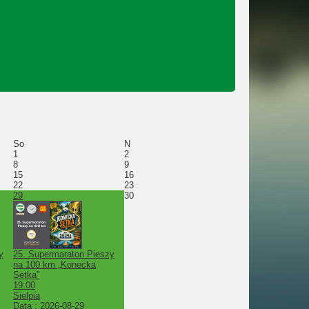
So
N
1
2
8
9
15
16
22
23
29
30
y
25. Supermaraton Pieszy
na 100 km „Konecka
Setka”
19:00
Sielpia
Data :
2026-08-29