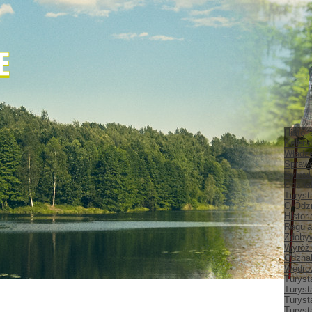
Histor
Kalend
Władz
Spraw
Sylwet
Odznak
Turyst
O Odz
Histor
Regula
Zdobyw
Wyróżn
Odznak
Wędrow
Turyst
Turyst
Turyst
Turyst