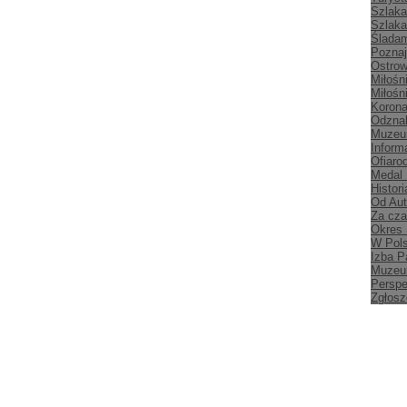
Szlaka
Szlaka
Śladam
Poznaj
Ostrow
Miłośn
Miłośn
Korona
Odznak
Muzeu
Inform
Ofiaro
Medal
Histori
Od Aut
Za cz
Okres
W Pol
Izba P
Muzeu
Persp
Zgłosz