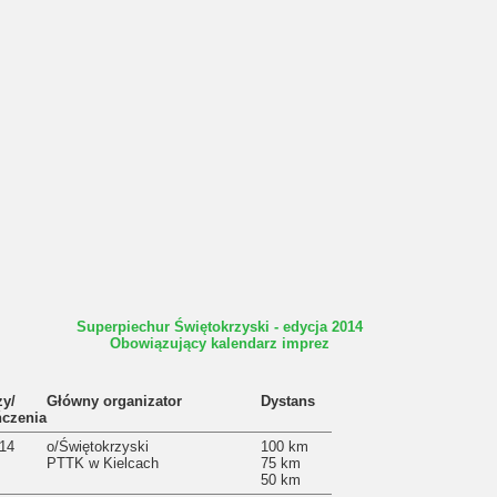
Superpiechur Świętokrzyski - edycja 2014
Obowiązujący kalendarz imprez
zy/
Główny organizator
Dystans
ńczenia
014
o/Świętokrzyski
100 km
PTTK w Kielcach
75 km
50 km