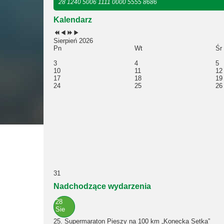
28 1240 5006 1111 0000 5555 8686
Kalendarz
Sierpień 2026
Pn
Wt
Śr
3
4
5
10
11
12
17
18
19
24
25
26
31
Nadchodzące wydarzenia
28
Sie
25. Supermaraton Pieszy na 100 km „Konecka Setka”