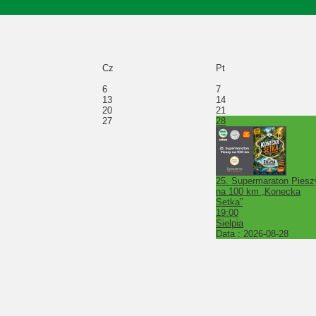
Cz
Pt
6
7
13
14
20
21
27
28
25. Supermaraton Piesz
na 100 km „Konecka
Setka”
19:00
Sielpia
Data :
2026-08-28