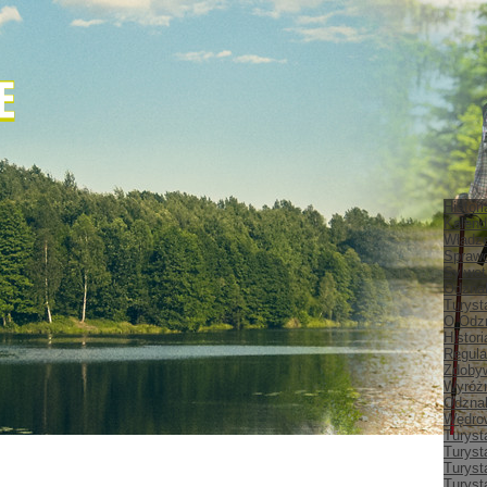
Histor
Kalend
Władz
Spraw
Sylwet
Odznak
Turyst
O Odz
Histor
Regula
Zdobyw
Wyróżn
Odznak
Wędrow
Turyst
Turyst
Turyst
Turyst