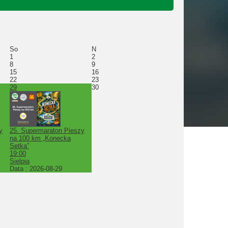
So
N
1
2
8
9
15
16
22
23
29
30
y
25. Supermaraton Pieszy
na 100 km „Konecka
Setka”
19:00
Sielpia
Data :
2026-08-29