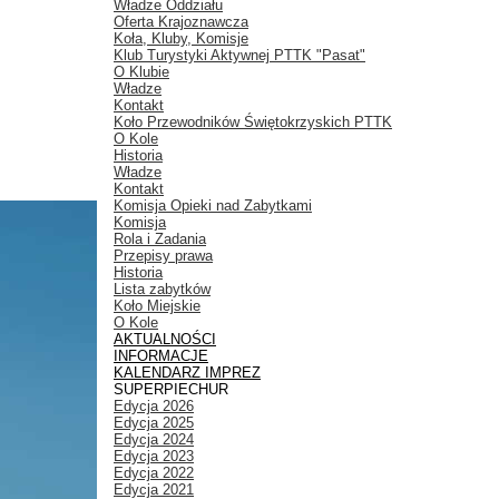
Władze Oddziału
Oferta Krajoznawcza
Koła, Kluby, Komisje
Klub Turystyki Aktywnej PTTK "Pasat"
O Klubie
Władze
Kontakt
Koło Przewodników Świętokrzyskich PTTK
O Kole
Historia
Władze
Kontakt
Komisja Opieki nad Zabytkami
Komisja
Rola i Zadania
Przepisy prawa
Historia
Lista zabytków
Koło Miejskie
O Kole
AKTUALNOŚCI
INFORMACJE
KALENDARZ IMPREZ
SUPERPIECHUR
Edycja 2026
Edycja 2025
Edycja 2024
Edycja 2023
Edycja 2022
Edycja 2021