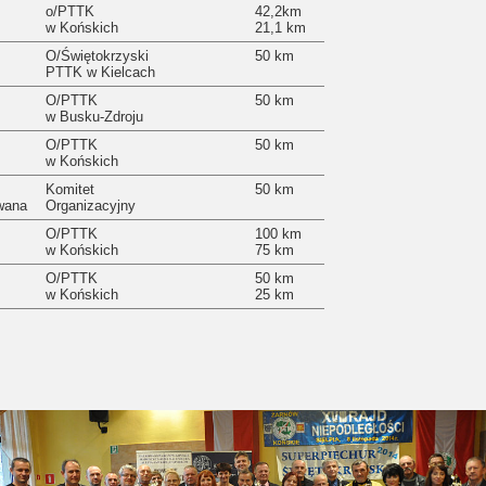
o/PTTK
42,2km
w Końskich
21,1 km
O/Świętokrzyski
50 km
PTTK w Kielcach
O/PTTK
50 km
w Busku-Zdroju
O/PTTK
50 km
w Końskich
Komitet
50 km
wana
Organizacyjny
O/PTTK
100 km
w Końskich
75 km
O/PTTK
50 km
w Końskich
25 km