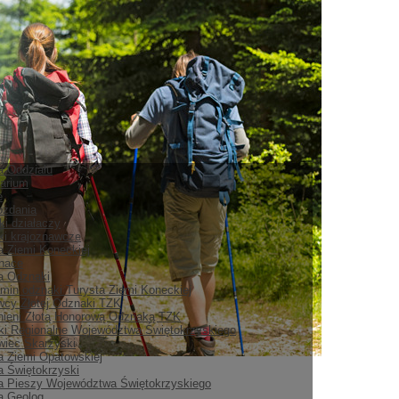
ia Oddziału
arium
e
ozdania
ki działaczy
i krajoznawcze
a Ziemi Koneckiej
nace
ia Odznaki
min odznaki Turysta Ziemi Koneckiej
cy Złotej Odznaki TZK
ieni Złotą Honorową Odznaką TZK
i Regionalne Województwa Świętokrzyskiego
iec Skarżyski
a Ziemi Opatowskiej
a Świętokrzyski
a Pieszy Województwa Świętokrzyskiego
a Geolog