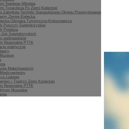
mi Świętego Mikołaja
mi Tysiąclecia Po Ziemi Kieleckiej
i Zabytków Techniki Staropolskiego Okręgu Przemysłowego
emy Ziemię Kielecką
iecka Odznaka Turystyczno-Krajoznawcza
ik Puszczy Świętokrzyskiej
ik Ponidzia
 Gór Świętokrzyskich
i ogólnopolskie
m Regionalne PTTK
acje praktyczne
dawcy
 Muzeum
a
ora
asów Małachowskich
 Międzywojenny
sce Ludowej
amięci i Tradycji Ziemi Koneckiej
m Regionalne PTTK
ektywy Muzealne
enia