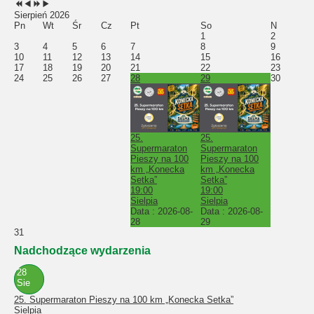
Sierpień 2026
Pn
Wt
Śr
Cz
Pt
So
N
1
2
3
4
5
6
7
8
9
10
11
12
13
14
15
16
17
18
19
20
21
22
23
24
25
26
27
28
29
30
25.
25.
Supermaraton
Supermaraton
Pieszy na 100
Pieszy na 100
km „Konecka
km „Konecka
Setka”
Setka”
19:00
19:00
Sielpia
Sielpia
Data :
2026-08-
Data :
2026-08-
28
29
31
Nadchodzące wydarzenia
28
Sie
25. Supermaraton Pieszy na 100 km „Konecka Setka”
Sielpia