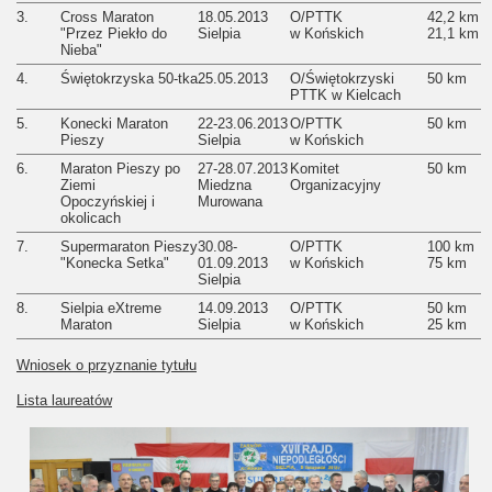
3.
Cross Maraton
18.05.2013
O/PTTK
42,2 km
"Przez Piekło do
Sielpia
w Końskich
21,1 km
Nieba"
4.
Świętokrzyska 50-tka
25.05.2013
O/Świętokrzyski
50 km
PTTK w Kielcach
5.
Konecki Maraton
22-23.06.2013
O/PTTK
50 km
Pieszy
Sielpia
w Końskich
6.
Maraton Pieszy po
27-28.07.2013
Komitet
50 km
Ziemi
Miedzna
Organizacyjny
Opoczyńskiej i
Murowana
okolicach
7.
Supermaraton Pieszy
30.08-
O/PTTK
100 km
"Konecka Setka"
01.09.2013
w Końskich
75 km
Sielpia
8.
Sielpia eXtreme
14.09.2013
O/PTTK
50 km
Maraton
Sielpia
w Końskich
25 km
Wniosek o przyznanie tytułu
Lista laureatów