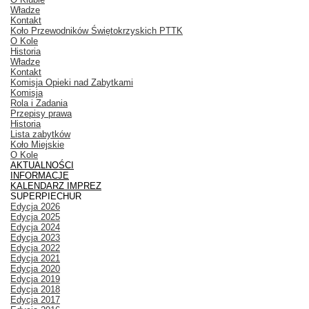
Władze
Kontakt
Koło Przewodników Świętokrzyskich PTTK
O Kole
Historia
Władze
Kontakt
Komisja Opieki nad Zabytkami
Komisja
Rola i Zadania
Przepisy prawa
Historia
Lista zabytków
Koło Miejskie
O Kole
AKTUALNOŚCI
INFORMACJE
KALENDARZ IMPREZ
SUPERPIECHUR
Edycja 2026
Edycja 2025
Edycja 2024
Edycja 2023
Edycja 2022
Edycja 2021
Edycja 2020
Edycja 2019
Edycja 2018
Edycja 2017