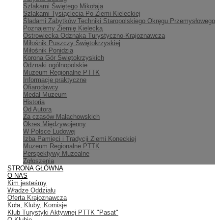
Szlakami Świętego Mikołaja
Szlakami Tysiąclecia Po Ziemi Kieleckiej
Śladami Zabytków Techniki Staropolskiego Okręgu Przemysłowego
Poznajemy Ziemię Kielecką
Ostrowiecka Odznaka Turystyczno-Krajoznawcza
Miłośnik Puszczy Świętokrzyskiej
Miłośnik Ponidzia
Korona Gór Świętokrzyskich
Odznaki ogólnopolskie
Muzeum Regionalne PTTK
Informacje praktyczne
Ofiarodawcy
Medal Muzeum
Historia
Od Autora
Za czasów Małachowskich
Okres Międzywojenny
W Polsce Ludowej
Izba Pamięci i Tradycji Ziemi Koneckiej
Muzeum Regionalne PTTK
Perspektywy Muzealne
Zgłoszenia
STRONA GŁÓWNA
O NAS
Kim jesteśmy
Władze Oddziału
Oferta Krajoznawcza
Koła, Kluby, Komisje
Klub Turystyki Aktywnej PTTK "Pasat"
O Klubie