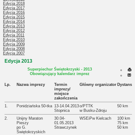
Edycja 2018
Edycja 2017
Edycja 2016
Edycja 2015
Edycja 2014
Edycja 2013
Edycja 2012
Edycja 2011
Edycja 2010
Edycja 2009
Edycja 2008
Edycja 2007
Edycja 2013
Superpiechur Świętokrzyski - 2013
Obowiązujący kalendarz imprez
Lp.
Nazwa imprezy
Termin
Główny organizator
Dystans
imprezy/
miejsce
zakończenia
1.
Ponidziańska 50-tka
13-14.04.2013
o/PTTK
50 km
Stopnica
w Busku-Zdroju
2.
Unijny Maraton
30.04-
WSEiPw Kielcach
100 km
Pieszy
01.05.2013
75 km
po G.
Strawczynek
50 km
Świętokrzyskich