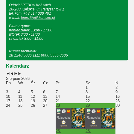
Oddział PTTK w Końskich
26-200 Końskie, ul. Partyzantów 1
tel. kom. +48 514 030 401
e-mail:
biuro@pttkkonskie.pl
Biuro czynne:
poniedziałek 13:00 - 17:00
wtorek 8:00 - 11:00
czwartek 8:00 - 11:00
Numer rachunku:
28 1240 5006 1111 0000 5555 8686
Kalendarz
Sierpień 2026
Pn
Wt
Śr
Cz
Pt
So
N
1
2
3
4
5
6
7
8
9
10
11
12
13
14
15
16
17
18
19
20
21
22
23
24
25
26
27
28
29
30
25.
25.