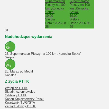
Supermaraton
Supermaraton
Pieszy na 100
Pieszy na 100
km „Konecka
km „Konecka
Setka”
Setka”
19:00
19:00
Sielpia
Sielpia
Data :
2026-08-
Data :
2026-08-
28
29
31
Nadchodzące wydarzenia
28
Sie
25. Supermaraton Pieszy na 100 km „Konecka Setka”
Sielpia
12
Wrz
26. Marsz po Medal
Końskie
Z życia PTTK
Wstąp do PTTK
Składki członkowskie
Oddziały PTTK
Kanon Krajoznawczy Polski
Kwartalnik TURYSTA
Zarząd Główny PTTK