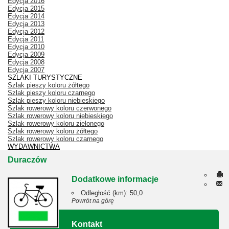
Edycja 2016
Edycja 2015
Edycja 2014
Edycja 2013
Edycja 2012
Edycja 2011
Edycja 2010
Edycja 2009
Edycja 2008
Edycja 2007
SZLAKI TURYSTYCZNE
Szlak pieszy koloru żółtego
Szlak pieszy koloru czarnego
Szlak pieszy koloru niebieskiego
Szlak rowerowy koloru czerwonego
Szlak rowerowy koloru niebieskiego
Szlak rowerowy koloru zielonego
Szlak rowerowy koloru żółtego
Szlak rowerowy koloru czarnego
WYDAWNICTWA
Duraczów
Dodatkowe informacje
Odległość (km):
50,0
Powrót na górę
Kontakt