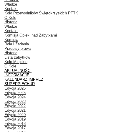
Władze
Kontakt
Koło Przewodników Świętokrzyskich PTTK
O Kole
Historia
Władze
Kontakt
Komisja Opieki nad Zabytkami
Komisja
Rola i Zadania
Przepisy prawa
Historia
Lista zabytków
Koło Miejskie
O Kole
AKTUALNOŚCI
INFORMACJE
KALENDARZ IMPREZ
SUPERPIECHUR
Edycja 2026
Edycja 2025
Edycja 2024
Edycja 2023
Edycja 2022
Edycja 2021
Edycja 2020
Edycja 2019
Edycja 2018
Edycja 2017