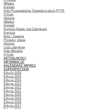
Władze
Kontakt
Koło Przewodników Świętokrzyskich PTTK
O Kole
Historia
Władze
Kontakt
Komisja Opieki nad Zabytkami
Komisja
Rola i Zadania
Przepisy prawa
Historia
Lista zabytków
Koło Miejskie
O Kole
AKTUALNOŚCI
INFORMACJE
KALENDARZ IMPREZ
SUPERPIECHUR
Edycja 2026
Edycja 2025
Edycja 2024
Edycja 2023
Edycja 2022
Edycja 2021
Edycja 2020
Edycja 2019
Edycja 2018
Edycja 2017