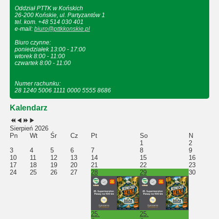
Oddział PTTK w Końskich
26-200 Końskie, ul. Partyzantów 1
tel. kom. +48 514 030 401
e-mail:
biuro@pttkkonskie.pl
Biuro czynne:
poniedziałek 13:00 - 17:00
wtorek 8:00 - 11:00
czwartek 8:00 - 11:00
Numer rachunku:
28 1240 5006 1111 0000 5555 8686
Kalendarz
Sierpień 2026
Pn
Wt
Śr
Cz
Pt
So
N
1
2
3
4
5
6
7
8
9
10
11
12
13
14
15
16
17
18
19
20
21
22
23
24
25
26
27
28
29
30
25.
25.