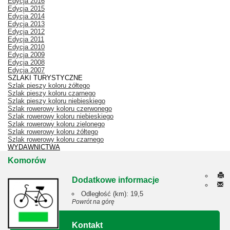
Edycja 2016
Edycja 2015
Edycja 2014
Edycja 2013
Edycja 2012
Edycja 2011
Edycja 2010
Edycja 2009
Edycja 2008
Edycja 2007
SZLAKI TURYSTYCZNE
Szlak pieszy koloru żółtego
Szlak pieszy koloru czarnego
Szlak pieszy koloru niebieskiego
Szlak rowerowy koloru czerwonego
Szlak rowerowy koloru niebieskiego
Szlak rowerowy koloru zielonego
Szlak rowerowy koloru żółtego
Szlak rowerowy koloru czarnego
WYDAWNICTWA
Komorów
Dodatkowe informacje
Odległość (km):
19,5
Powrót na górę
Kontakt