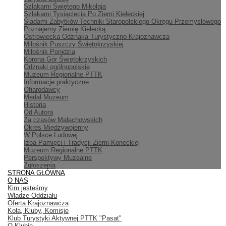
Szlakami Świętego Mikołaja
Szlakami Tysiąclecia Po Ziemi Kieleckiej
Śladami Zabytków Techniki Staropolskiego Okręgu Przemysłowego
Poznajemy Ziemię Kielecką
Ostrowiecka Odznaka Turystyczno-Krajoznawcza
Miłośnik Puszczy Świętokrzyskiej
Miłośnik Ponidzia
Korona Gór Świętokrzyskich
Odznaki ogólnopolskie
Muzeum Regionalne PTTK
Informacje praktyczne
Ofiarodawcy
Medal Muzeum
Historia
Od Autora
Za czasów Małachowskich
Okres Międzywojenny
W Polsce Ludowej
Izba Pamięci i Tradycji Ziemi Koneckiej
Muzeum Regionalne PTTK
Perspektywy Muzealne
Zgłoszenia
STRONA GŁÓWNA
O NAS
Kim jesteśmy
Władze Oddziału
Oferta Krajoznawcza
Koła, Kluby, Komisje
Klub Turystyki Aktywnej PTTK "Pasat"
O Klubie