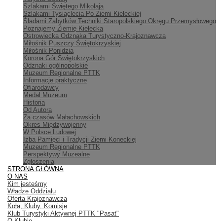
Szlakami Świętego Mikołaja
Szlakami Tysiąclecia Po Ziemi Kieleckiej
Śladami Zabytków Techniki Staropolskiego Okręgu Przemysłowego
Poznajemy Ziemię Kielecką
Ostrowiecka Odznaka Turystyczno-Krajoznawcza
Miłośnik Puszczy Świętokrzyskiej
Miłośnik Ponidzia
Korona Gór Świętokrzyskich
Odznaki ogólnopolskie
Muzeum Regionalne PTTK
Informacje praktyczne
Ofiarodawcy
Medal Muzeum
Historia
Od Autora
Za czasów Małachowskich
Okres Międzywojenny
W Polsce Ludowej
Izba Pamięci i Tradycji Ziemi Koneckiej
Muzeum Regionalne PTTK
Perspektywy Muzealne
Zgłoszenia
STRONA GŁÓWNA
O NAS
Kim jesteśmy
Władze Oddziału
Oferta Krajoznawcza
Koła, Kluby, Komisje
Klub Turystyki Aktywnej PTTK "Pasat"
O Klubie