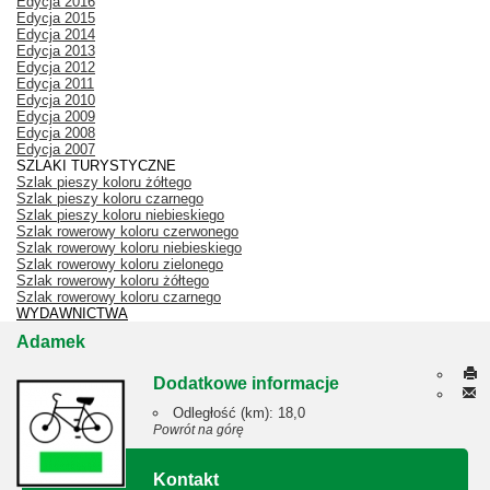
Edycja 2016
Edycja 2015
Edycja 2014
Edycja 2013
Edycja 2012
Edycja 2011
Edycja 2010
Edycja 2009
Edycja 2008
Edycja 2007
SZLAKI TURYSTYCZNE
Szlak pieszy koloru żółtego
Szlak pieszy koloru czarnego
Szlak pieszy koloru niebieskiego
Szlak rowerowy koloru czerwonego
Szlak rowerowy koloru niebieskiego
Szlak rowerowy koloru zielonego
Szlak rowerowy koloru żółtego
Szlak rowerowy koloru czarnego
WYDAWNICTWA
Adamek
Dodatkowe informacje
Odległość (km):
18,0
Powrót na górę
Kontakt