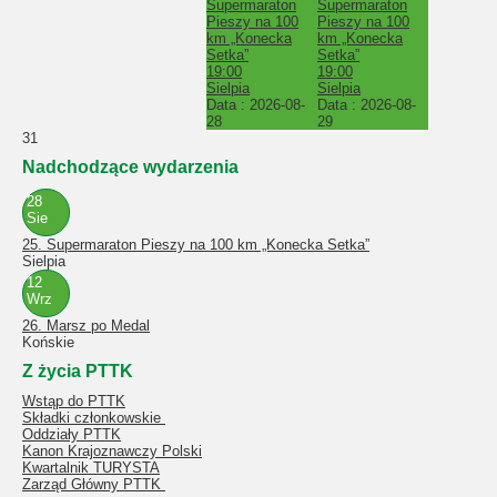
Supermaraton
Supermaraton
Pieszy na 100
Pieszy na 100
km „Konecka
km „Konecka
Setka”
Setka”
19:00
19:00
Sielpia
Sielpia
Data :
2026-08-
Data :
2026-08-
28
29
31
Nadchodzące wydarzenia
28
Sie
25. Supermaraton Pieszy na 100 km „Konecka Setka”
Sielpia
12
Wrz
26. Marsz po Medal
Końskie
Z życia PTTK
Wstąp do PTTK
Składki członkowskie
Oddziały PTTK
Kanon Krajoznawczy Polski
Kwartalnik TURYSTA
Zarząd Główny PTTK