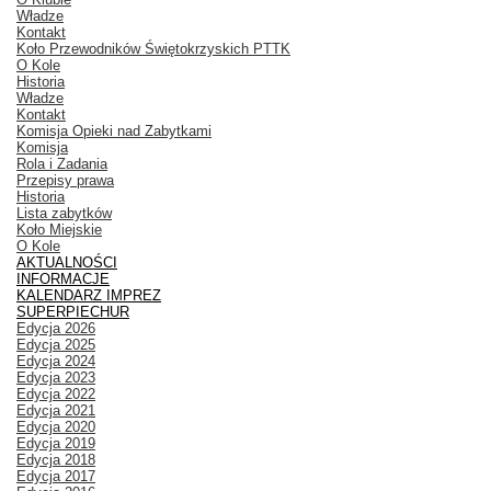
Władze
Kontakt
Koło Przewodników Świętokrzyskich PTTK
O Kole
Historia
Władze
Kontakt
Komisja Opieki nad Zabytkami
Komisja
Rola i Zadania
Przepisy prawa
Historia
Lista zabytków
Koło Miejskie
O Kole
AKTUALNOŚCI
INFORMACJE
KALENDARZ IMPREZ
SUPERPIECHUR
Edycja 2026
Edycja 2025
Edycja 2024
Edycja 2023
Edycja 2022
Edycja 2021
Edycja 2020
Edycja 2019
Edycja 2018
Edycja 2017