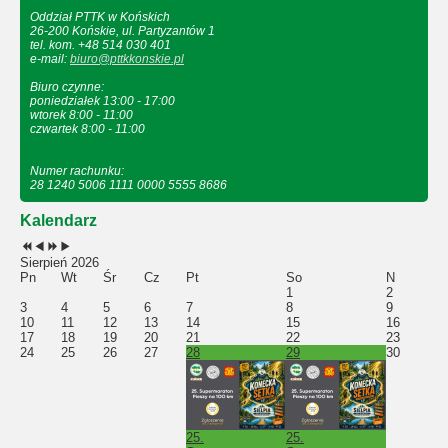
Oddział PTTK w Końskich
26-200 Końskie, ul. Partyzantów 1
tel. kom. +48 514 030 401
e-mail:
biuro@pttkkonskie.pl
Biuro czynne:
poniedziałek 13:00 - 17:00
wtorek 8:00 - 11:00
czwartek 8:00 - 11:00
Numer rachunku:
28 1240 5006 1111 0000 5555 8686
Kalendarz
Sierpień 2026
Pn
Wt
Śr
Cz
Pt
So
N
1
2
3
4
5
6
7
8
9
10
11
12
13
14
15
16
17
18
19
20
21
22
23
24
25
26
27
28
29
30
25.
25.