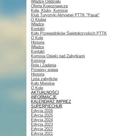
Władze Oddziału
Oferta Krajoznawcza
Koła, Kluby, Komisje
Klub Turystyki Aktywnej PTTK "Pasat"
O Klubie
Władze
Kontakt
Koło Przewodników Świętokrzyskich PTTK
O Kole
Historia
Władze
Kontakt
Komisja Opieki nad Zabytkami
Komisja
Rola i Zadania
Przepisy prawa
Historia
Lista zabytków
Koło Miejskie
O Kole
AKTUALNOŚCI
INFORMACJE
KALENDARZ IMPREZ
SUPERPIECHUR
Edycja 2026
Edycja 2025
Edycja 2024
Edycja 2023
Edycja 2022
Edycja 2021