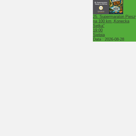
25. Supermaraton Piesz
na 100 km „Konecka
Setka”
19:00
Sielpia
Data :
2026-08-28