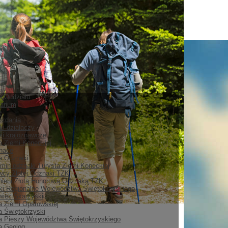
ia Oddziału
arium
e
ozdania
ki działaczy
i krajoznawcze
a Ziemi Koneckiej
nace
ia Odznaki
min odznaki Turysta Ziemi Koneckiej
cy Złotej Odznaki TZK
ieni Złotą Honorową Odznaką TZK
i Regionalne Województwa Świętokrzyskiego
iec Skarżyski
a Ziemi Opatowskiej
a Świętokrzyski
a Pieszy Województwa Świętokrzyskiego
a Geolog