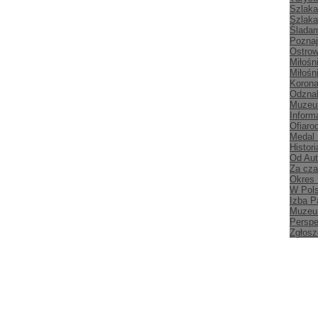
Szlaka
Szlaka
Śladam
Poznaj
Ostrow
Miłośn
Miłośn
Korona
Odznak
Muzeu
Inform
Ofiaro
Medal
Histori
Od Aut
Za cz
Okres
W Pol
Izba P
Muzeu
Persp
Zgłosz