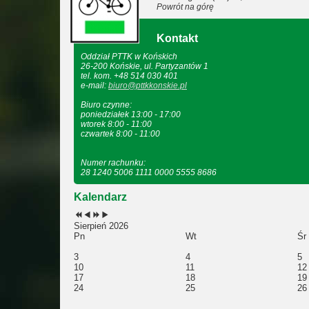
Powrót na górę
Kontakt
Oddział PTTK w Końskich
26-200 Końskie, ul. Partyzantów 1
tel. kom. +48 514 030 401
e-mail:
biuro@pttkkonskie.pl
Biuro czynne:
poniedziałek 13:00 - 17:00
wtorek 8:00 - 11:00
czwartek 8:00 - 11:00
Numer rachunku:
28 1240 5006 1111 0000 5555 8686
Kalendarz
Sierpień 2026
Pn
Wt
Śr
3
4
5
10
11
12
17
18
19
24
25
26