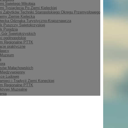
mi Świętego Mikołaja
mi Tysiąclecia Po Ziemi Kieleckiej
i Zabytków Techniki Staropolskiego Okręgu Przemysłowego
emy Ziemię Kielecką
iecka Odznaka Turystyczno-Krajoznawcza
ik Puszczy Świętokrzyskiej
ik Ponidzia
 Gór Świętokrzyskich
i ogólnopolskie
m Regionalne PTTK
acje praktyczne
dawcy
 Muzeum
a
ora
asów Małachowskich
 Międzywojenny
sce Ludowej
amięci i Tradycji Ziemi Koneckiej
m Regionalne PTTK
ektywy Muzealne
enia