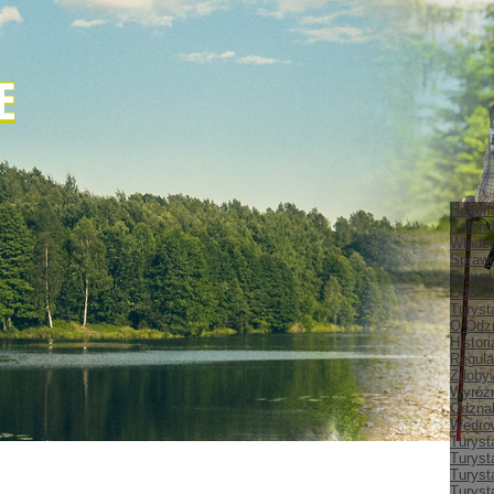
Histor
Kalend
Władz
Spraw
Sylwet
Odznak
Turyst
O Odz
Histor
Regula
Zdobyw
Wyróżn
Odznak
Wędrow
Turyst
Turyst
Turyst
Turyst