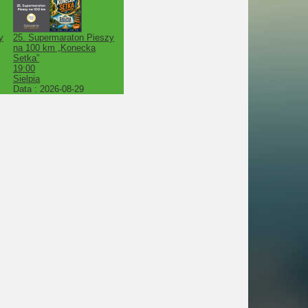
y
25. Supermaraton Pieszy
na 100 km „Konecka
Setka”
19:00
Sielpia
Data :
2026-08-29