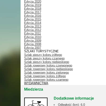
Edycja 2020
Edycja 2019
Edycja 2018
Edycja 2017
Edycja 2016
Edycja 2015
Edycja 2014
Edycja 2013
Edycja 2012
Edycja 2011
Edycja 2010
Edycja 2009
Edycja 2008
Edycja 2007
SZLAKI TURYSTYCZNE
Szlak pieszy koloru żółtego
Szlak pieszy koloru czarnego
Szlak pieszy koloru niebieskiego
Szlak rowerowy koloru czerwonego
Szlak rowerowy koloru niebieskiego
Szlak rowerowy koloru zielonego
Szlak rowerowy koloru żółtego
Szlak rowerowy koloru czarnego
WYDAWNICTWA
Miedzierza
Dodatkowe informacje
Odległość (km):
6,0