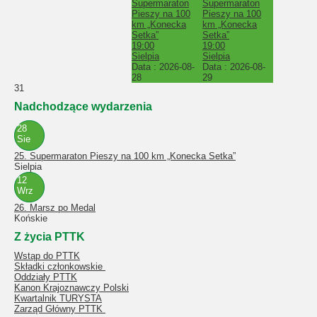
Supermaraton
Supermaraton
Pieszy na 100
Pieszy na 100
km „Konecka
km „Konecka
Setka”
Setka”
19:00
19:00
Sielpia
Sielpia
Data :
2026-08-
Data :
2026-08-
28
29
31
Nadchodzące wydarzenia
28
Sie
25. Supermaraton Pieszy na 100 km „Konecka Setka”
Sielpia
12
Wrz
26. Marsz po Medal
Końskie
Z życia PTTK
Wstąp do PTTK
Składki członkowskie
Oddziały PTTK
Kanon Krajoznawczy Polski
Kwartalnik TURYSTA
Zarząd Główny PTTK