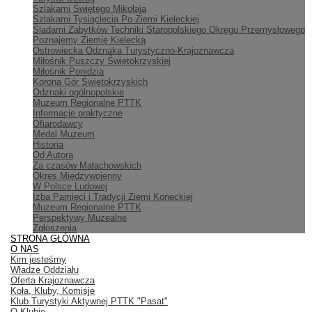
Szlakami Świętego Mikołaja
Szlakami Tysiąclecia Po Ziemi Kieleckiej
Śladami Zabytków Techniki Staropolskiego Okręgu Przemysłowego
Poznajemy Ziemię Kielecką
Ostrowiecka Odznaka Turystyczno-Krajoznawcza
Miłośnik Puszczy Świętokrzyskiej
Miłośnik Ponidzia
Korona Gór Świętokrzyskich
Odznaki ogólnopolskie
Muzeum Regionalne PTTK
Informacje praktyczne
Ofiarodawcy
Medal Muzeum
Historia
Od Autora
Za czasów Małachowskich
Okres Międzywojenny
W Polsce Ludowej
Izba Pamięci i Tradycji Ziemi Koneckiej
Muzeum Regionalne PTTK
Perspektywy Muzealne
Zgłoszenia
STRONA GŁÓWNA
O NAS
Kim jesteśmy
Władze Oddziału
Oferta Krajoznawcza
Koła, Kluby, Komisje
Klub Turystyki Aktywnej PTTK "Pasat"
O Klubie