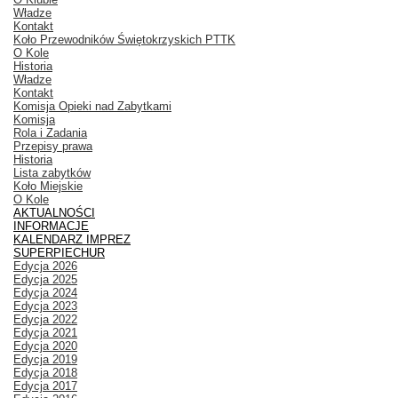
Władze
Kontakt
Koło Przewodników Świętokrzyskich PTTK
O Kole
Historia
Władze
Kontakt
Komisja Opieki nad Zabytkami
Komisja
Rola i Zadania
Przepisy prawa
Historia
Lista zabytków
Koło Miejskie
O Kole
AKTUALNOŚCI
INFORMACJE
KALENDARZ IMPREZ
SUPERPIECHUR
Edycja 2026
Edycja 2025
Edycja 2024
Edycja 2023
Edycja 2022
Edycja 2021
Edycja 2020
Edycja 2019
Edycja 2018
Edycja 2017