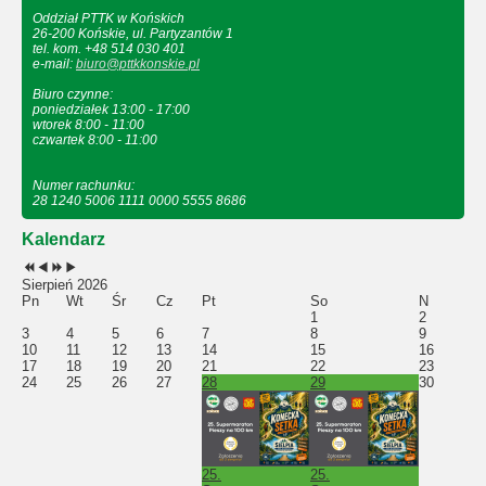
Oddział PTTK w Końskich
26-200 Końskie, ul. Partyzantów 1
tel. kom. +48 514 030 401
e-mail:
biuro@pttkkonskie.pl
Biuro czynne:
poniedziałek 13:00 - 17:00
wtorek 8:00 - 11:00
czwartek 8:00 - 11:00
Numer rachunku:
28 1240 5006 1111 0000 5555 8686
Kalendarz
Sierpień 2026
Pn
Wt
Śr
Cz
Pt
So
N
1
2
3
4
5
6
7
8
9
10
11
12
13
14
15
16
17
18
19
20
21
22
23
24
25
26
27
28
29
30
25.
25.