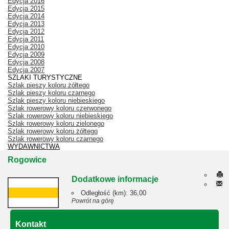
Edycja 2016
Edycja 2015
Edycja 2014
Edycja 2013
Edycja 2012
Edycja 2011
Edycja 2010
Edycja 2009
Edycja 2008
Edycja 2007
SZLAKI TURYSTYCZNE
Szlak pieszy koloru żółtego
Szlak pieszy koloru czarnego
Szlak pieszy koloru niebieskiego
Szlak rowerowy koloru czerwonego
Szlak rowerowy koloru niebieskiego
Szlak rowerowy koloru zielonego
Szlak rowerowy koloru żółtego
Szlak rowerowy koloru czarnego
WYDAWNICTWA
Rogowice
Dodatkowe informacje
Odległość (km):
36,00
Powrót na górę
Kontakt