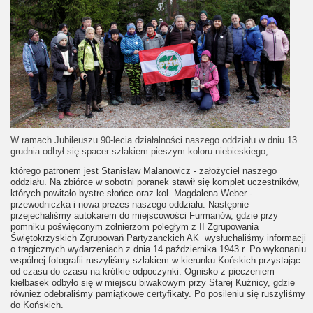
W ramach Jubileuszu 90-lecia działalności naszego oddziału w dniu 13
grudnia odbył się spacer szlakiem pieszym koloru niebieskiego,
którego patronem jest Stanisław Malanowicz - założyciel naszego
oddziału. Na zbiórce w sobotni poranek stawił się komplet uczestników,
których powitało bystre słońce oraz kol. Magdalena Weber -
przewodniczka i nowa prezes naszego oddziału. Następnie
przejechaliśmy autokarem do miejscowości Furmanów, gdzie przy
pomniku poświęconym żołnierzom poległym z II Zgrupowania
Świętokrzyskich Zgrupowań Partyzanckich AK wysłuchaliśmy informacji
o tragicznych wydarzeniach z dnia 14 października 1943 r. Po wykonaniu
wspólnej fotografii ruszyliśmy szlakiem w kierunku Końskich przystając
od czasu do czasu na krótkie odpoczynki. Ognisko z pieczeniem
kiełbasek odbyło się w miejscu biwakowym przy Starej Kuźnicy, gdzie
również odebraliśmy pamiątkowe certyfikaty. Po posileniu się ruszyliśmy
do Końskich.