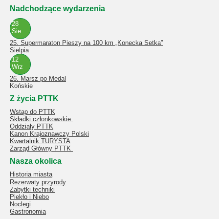
Nadchodzące wydarzenia
28
Sie
25. Supermaraton Pieszy na 100 km „Konecka Setka”
Sielpia
12
Wrz
26. Marsz po Medal
Końskie
Z życia PTTK
Wstąp do PTTK
Składki członkowskie
Oddziały PTTK
Kanon Krajoznawczy Polski
Kwartalnik TURYSTA
Zarząd Główny PTTK
Nasza okolica
Historia miasta
Rezerwaty przyrody
Zabytki techniki
Piekło i Niebo
Noclegi
Gastronomia