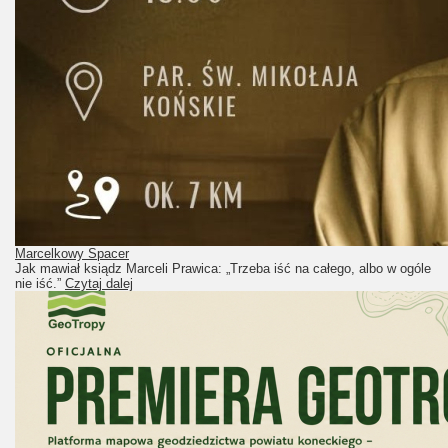
Marcelkowy Spacer
Jak mawiał ksiądz Marceli Prawica: „Trzeba iść na całego, albo w ogóle
nie iść.”
Czytaj dalej