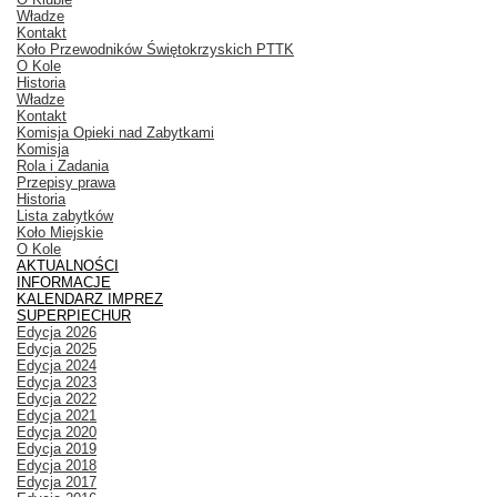
Władze
Kontakt
Koło Przewodników Świętokrzyskich PTTK
O Kole
Historia
Władze
Kontakt
Komisja Opieki nad Zabytkami
Komisja
Rola i Zadania
Przepisy prawa
Historia
Lista zabytków
Koło Miejskie
O Kole
AKTUALNOŚCI
INFORMACJE
KALENDARZ IMPREZ
SUPERPIECHUR
Edycja 2026
Edycja 2025
Edycja 2024
Edycja 2023
Edycja 2022
Edycja 2021
Edycja 2020
Edycja 2019
Edycja 2018
Edycja 2017