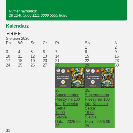
Numer rachunku:
28 1240 5006 1111 0000 5555 8686
Kalendarz
Sierpień 2026
Pn
Wt
Śr
Cz
Pt
So
N
1
2
3
4
5
6
7
8
9
10
11
12
13
14
15
16
17
18
19
20
21
22
23
24
25
26
27
28
29
30
25.
25.
Supermaraton
Supermaraton
Pieszy na 100
Pieszy na 100
km „Konecka
km „Konecka
Setka”
Setka”
19:00
19:00
Sielpia
Sielpia
Data :
2026-08-
Data :
2026-08-
28
29
31