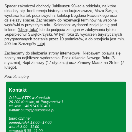
Spacer zakończył obchody Jubileuszu 90-lecia oddziału, na które
składały się: konferencja historyczno-krajoznawcza, Msza Święta,
wystawa kartek pocztowych z kolekcji Bogdana Faworskiego oraz
dzisiejszy spacer. Zachęcamy do rezerwacji terminów na wspólne
wędrówki w przyszłym roku. Kalendarz wydarzeń znajduje się pod
linkiem (
kliknij tutaj
) lub do podjęcia zmagań w zdobywaniu tytułu
Superpiechur Świętokrzyski. W tym roku 15 wydarzeń turystycznych
przygotowanych zostanie przez 10 podmiotów, a do przejścia jest min.
400 km Szczegóły
tutaj
.
Zachęcamy do śledzenia strony internetowej. Niebawem pojawią się
zapisy na najbliższe wydarzenia: Poszukiwanie Nowego Roku (3
stycznia), Rajd Zimowy (17 stycznia) oraz Zimowy Marsz na 25 km (7
lutego).
Powrót na górę
Kontakt
Oddział PTTK w Końskich
26-200 Końskie, ul. Partyzantów 1
tel. kom. +48 514 030 401
e-mail:
biuro@pttkkonskie.pl
Biuro czynne:
poniedziałek 13:00 - 17:00
wtorek 8:00 - 11:00
czwartek 8:00 - 11:00