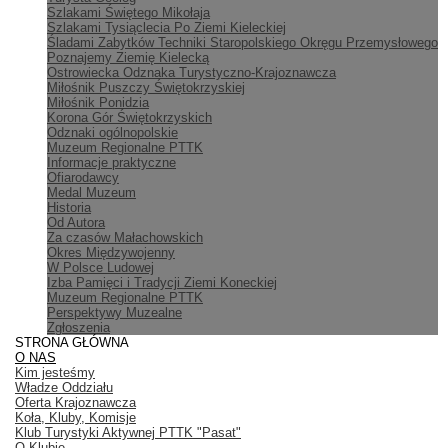
Szlakami Świętego Mikołaja
Szlakami Tysiąclecia Po Ziemi Kieleckiej
Śladami Zabytków Techniki Staropolskiego Okręgu Przemysłowego
Poznajemy Ziemię Kielecką
Ostrowiecka Odznaka Turystyczno-Krajoznawcza
Miłośnik Puszczy Świętokrzyskiej
Miłośnik Ponidzia
Korona Gór Świętokrzyskich
Odznaki ogólnopolskie
Muzeum Regionalne PTTK
Informacje praktyczne
Ofiarodawcy
Medal Muzeum
Historia
Od Autora
Za czasów Małachowskich
Okres Międzywojenny
W Polsce Ludowej
Izba Pamięci i Tradycji Ziemi Koneckiej
Muzeum Regionalne PTTK
Perspektywy Muzealne
Zgłoszenia
STRONA GŁÓWNA
O NAS
Kim jesteśmy
Władze Oddziału
Oferta Krajoznawcza
Koła, Kluby, Komisje
Klub Turystyki Aktywnej PTTK "Pasat"
O Klubie