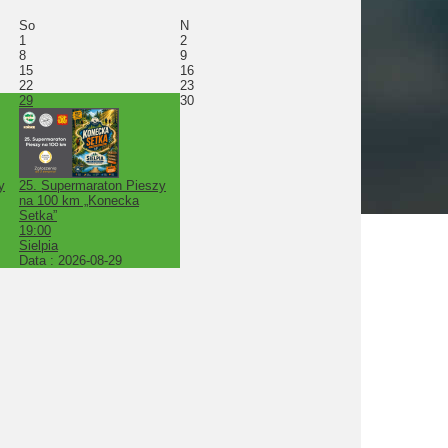
So
N
1
2
8
9
15
16
22
23
29
30
y
25. Supermaraton Pieszy
na 100 km „Konecka
Setka”
19:00
Sielpia
Data :
2026-08-29