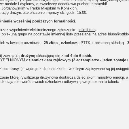
we medale i dyplomy, a zwycięzcy dodatkowo puchar i statuetki!
dku Jordanowskim w Parku Miejskim w Końskich.
trację drużyn. Zakończenie imprezy ok. godz. 15.00.
łnienie wcześniej poniższych formalności.
rzez wypełnienie elektronicznego zgłoszenia -
kliknij tutaj
.
z opiekuna grupy na podstawie imiennej listy przesłanej na adres
biuro@pttkk
ich w kwocie
:
uczniowie -
25 zł/os
., członkowie PTTK z opłaconą składką -
3
ci) zawiązują
drużynę
składającą się z
od 4 do 6 osób.
 z WYPEŁNIONYM
dzienniczkiem rajdowym (2 egzemplarze - jeden zostaje u 
is trasy :) i wędruje z dzienniczkiem, w którym zapisywane są jej osiągnię
asie której rywalizacja drużynowa dostarcza dzieciakom mnóstwo emocji, a d
dzielają role wśród swoich członków i odkrywają swoje rozmaite talenta.