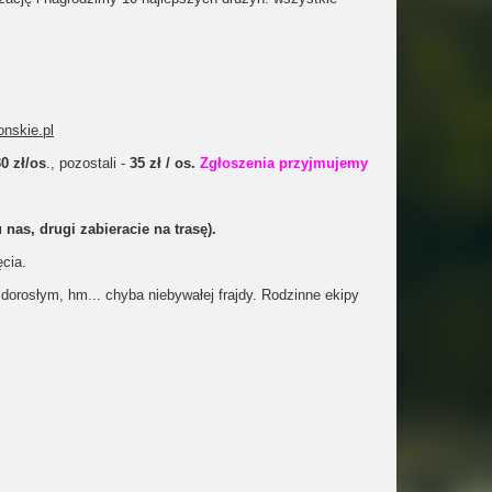
onskie.pl
0 zł/os
., pozostali -
35 zł / os.
Zgłoszenia przyjmujemy
nas, drugi zabieracie na trasę).
cia.
orosłym, hm... chyba niebywałej frajdy. Rodzinne ekipy