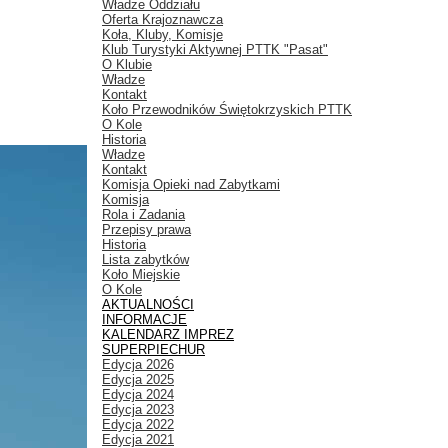
Władze Oddziału
Oferta Krajoznawcza
Koła, Kluby, Komisje
Klub Turystyki Aktywnej PTTK "Pasat"
O Klubie
Władze
Kontakt
Koło Przewodników Świętokrzyskich PTTK
O Kole
Historia
Władze
Kontakt
Komisja Opieki nad Zabytkami
Komisja
Rola i Zadania
Przepisy prawa
Historia
Lista zabytków
Koło Miejskie
O Kole
AKTUALNOŚCI
INFORMACJE
KALENDARZ IMPREZ
SUPERPIECHUR
Edycja 2026
Edycja 2025
Edycja 2024
Edycja 2023
Edycja 2022
Edycja 2021