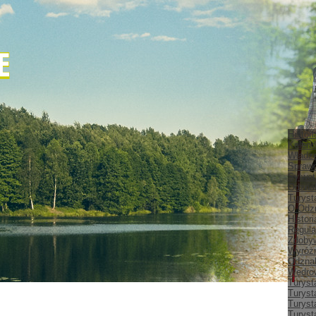
Histor
Kalend
Władz
Spraw
Sylwet
Odznak
Turyst
O Odz
Histor
Regula
Zdobyw
Wyróżn
Odznak
Wędrow
Turyst
Turyst
Turyst
Turyst