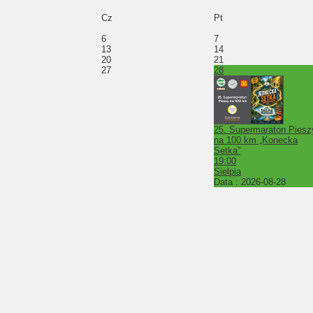
Cz
Pt
6
7
13
14
20
21
27
28
25. Supermaraton Piesz
na 100 km „Konecka
Setka”
19:00
Sielpia
Data :
2026-08-28