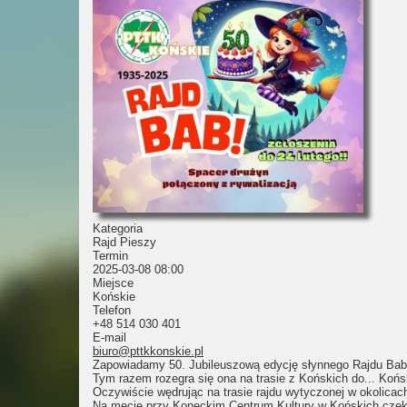
Kategoria
Rajd Pieszy
Termin
2025-03-08
08:00
Miejsce
Końskie
Telefon
+48 514 030 401
E-mail
biuro@pttkkonskie.pl
Zapowiadamy 50. Jubileuszową edycję słynnego Rajdu Bab
Tym razem rozegra się ona na trasie z Końskich do... Koń
Oczywiście wędrując na trasie rajdu wytyczonej w okolicach
Na mecie przy Koneckim Centrum Kultury w Końskich czek