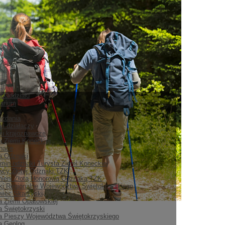
ia Oddziału
arium
e
ozdania
ki działaczy
i krajoznawcze
a Ziemi Koneckiej
nace
ia Odznaki
min odznaki Turysta Ziemi Koneckiej
cy Złotej Odznaki TZK
ieni Złotą Honorową Odznaką TZK
i Regionalne Województwa Świętokrzyskiego
iec Skarżyski
a Ziemi Opatowskiej
a Świętokrzyski
a Pieszy Województwa Świętokrzyskiego
a Geolog