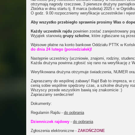
otrzymają nagrody rzeczowe, 3 pierwsze drużyny pamiątko
Zbiórka w dniu startu tj. 8 marca (sobota) 2025 r. w Ogró
O godz. 9.00 rozpoczniemy weryfikacje uczestników i rejes
Aby wszystko przebiegło sprawnie prosimy Was o dope
Każdy uczestnik rajdu
powinien zostać zarejestrowany pop
Wyjątek stanowią
grupy szkolne
, które zgłaszane są prze
Wpisowe płatne na konto bankowe Oddziału PTTK w Końsk
do dnia 24 lutego (poniedziałek)!
Następnie uczestnicy (uczniowie, znajomi, rodziny, studen
Każda drużyna powinna zgłosić się rano na weryfikację
Weryfikowana drużyna otrzymuje świadczenia, NUMER oraz op
Zapraszamy do wspólnej zabawy! Rajd Bab to impreza, w cz
cenią sobie wspólnie spędzony czas, a szkolne drużyny roz
Wszyscy przede wszystkim bawią się znakomicie :)
Zapraszamy serdecznie!
Dokumenty:
Regulamin Rajdu -
do pobrania
Dzienniczek rajdowy
-
do pobrania
Zgłoszenia elektroniczne -
ZAKOŃCZONE