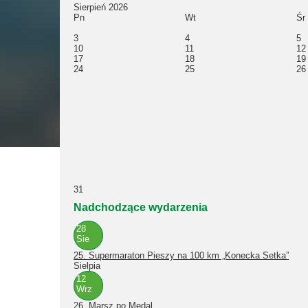
Sierpień 2026
Pn
Wt
Śr
3
4
5
10
11
12
17
18
19
24
25
26
31
Nadchodzące wydarzenia
28
Sie
25. Supermaraton Pieszy na 100 km „Konecka Setka”
Sielpia
12
Wrz
26. Marsz po Medal