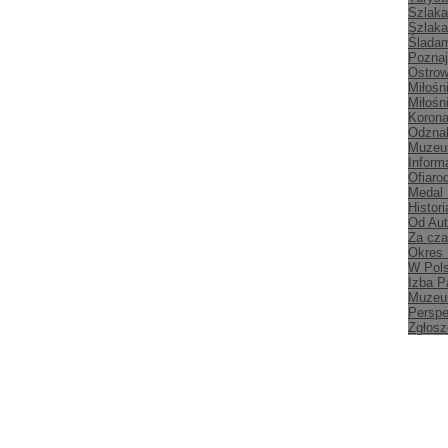
Szlaka
Szlaka
Śladam
Poznaj
Ostrow
Miłośn
Miłośn
Korona
Odznak
Muzeu
Inform
Ofiaro
Medal
Histori
Od Aut
Za cz
Okres
W Pol
Izba P
Muzeu
Persp
Zgłosz