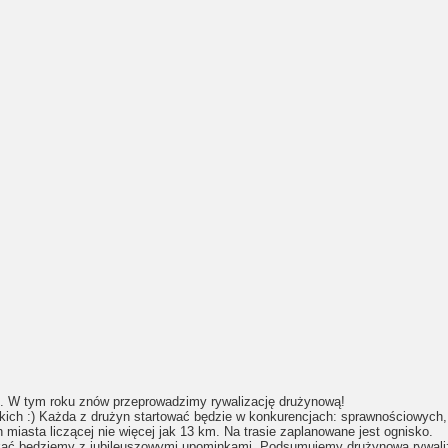
. W tym roku znów przeprowadzimy rywalizację drużynową!
skich :) Każda z drużyn startować będzie w konkurencjach: sprawnościowych
 miasta liczącej nie więcej jak 13 km. Na trasie zaplanowane jest ognisko.
ać będziemy z jubileuszowymi upominkami. Podsumujemy drużynową rywaliza