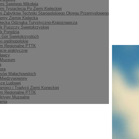
mi Świętego Mikołaja
mi Tysiąclecia Po Ziemi Kieleckiej
i Zabytków Techniki Staropolskiego Okręgu Przemysłowego
emy Ziemię Kielecką
iecka Odznaka Turystyczno-Krajoznawcza
ik Puszczy Świętokrzyskiej
ik Ponidzia
 Gór Świętokrzyskich
i ogólnopolskie
m Regionalne PTTK
acje praktyczne
dawcy
 Muzeum
a
ora
asów Małachowskich
 Międzywojenny
sce Ludowej
amięci i Tradycji Ziemi Koneckiej
m Regionalne PTTK
ektywy Muzealne
enia